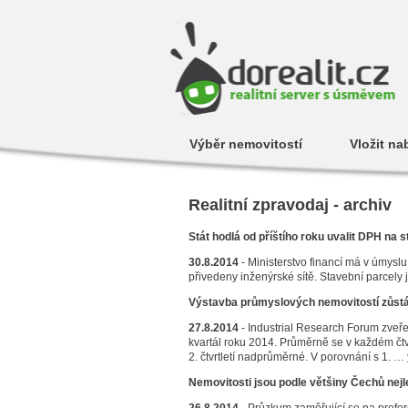
Výběr nemovitostí
Vložit na
Realitní zpravodaj - archiv
Stát hodlá od příštího roku uvalit DPH na 
30.8.2014
- Ministerstvo financí má v úmysl
přivedeny inženýrské sítě. Stavební parce
Výstavba průmyslových nemovitostí zůst
27.8.2014
- Industrial Research Forum zveře
kvartál roku 2014. Průměrně se v každém čtv
2. čtvrtletí nadprůměrné. V porovnání s 1. …
Nemovitosti jsou podle většiny Čechů nejl