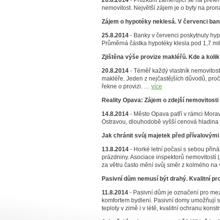
26.8.2014
- Průzkum zaměřující se na preferen
nemovitost. Největší zájem je o byty na pr
Zájem o hypotéky neklesá. V červenci ban
25.8.2014
- Banky v červenci poskytnuly hyp
Průměrná částka hypotéky klesla pod 1,7 mi
Zjištěna výše provize makléřů. Kde a kolik
20.8.2014
- Téměř každý vlastník nemovitosti,
makléře. Jeden z nejčastějších důvodů, proč s
řekne o provizi. …
více
Reality Opava: Zájem o zdejší nemovitosti 
14.8.2014
- Město Opava patří v rámci Morav
Ostravou, dlouhodobě vyšší cenová hladina 
Jak chránit svůj majetek před přívalovými
13.8.2014
- Horké letní počasí s sebou přin
prázdniny. Asociace inspektorů nemovitostí (
za větru často mění svůj směr z kolmého n
Pasivní dům nemusí být drahý. Kvalitní pr
11.8.2014
- Pasivní dům je označení pro m
komfortem bydlení. Pasivní domy umožňují st
teploty v zimě i v létě, kvalitní ochranu kon