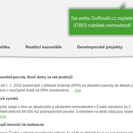
Na webu DoRealit.cz najdete
37803 nabídek nemovitostí!
bídku
Realitní kanceláře
Developerské projekty
stavební parcely. Nové domy se tak prodraží
u od 1. 1. 2015 zavést daň z přidané hodnoty (DPH) na stavební parcely, ke kterým 
ly jsou v současné době od DPH osvobozeny. …
více
ává vysoká
jnilo údaje o trhu se skladovými a výrobními nemovitostmi v České republice za 2.
rtletí dokončí 69 000 m2 průmyslových prostor. S ohledem na tento údaj jsou výsl
více
epší investicí do budoucna