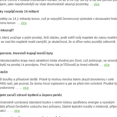
ce Čechů v oblasti investování odhalil, že až tři ze čtyř lidí by si za své peníze poř
onájem, jako nejvýhodnější se však dlouhodobě ukazují pozemky. …
více
ky rozpůjčovaly 14 miliard
otéky za 14,1 miliardy korun, což je nejvyšší červencový výsledek v dosavadní histor
lionu korun. …
více
 inkasují?
 který uvažuje o jejím prodeji, řeší otázku, jestli svěří svůj majetek do rukou realitn
e nad tím majitelé realit zamýšlí, je skutečnost, že si dříve nebo později odborník
poroste. Investoři kupují menší byty
skoslezského kraje mezi atraktivní místa vhodná pro život, což potvrzuje, ve srovná
bytů na prodej i k pronájmu. Proč tomu tak je?Důvodů je hned několik. …
více
 dešti
áší bouřky a přívalové deště. Právě ty mohou mnoha lidem zkazit dovolenou i celé
AIN) radí, jak poznat, že domu hrozí vyplavení a jak se před ním ochránit. Prudké li
a vodorovný … …
více
ojekt zaručí zdravé bydlení a úsporu peněz
ezinárodně uznávaný standard budov s velmi nízkou spotřebou energie a vysokým
álý přívod čerstvého vzduchu bez průvanu, žádné teplotní rozdíly v místnosti, příj
strukcí … …
více