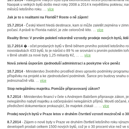
18.7.2014
- Kategorie malých bytů byla ekonomickou recesí poznamenána nej
Naopak u velkých bytů došlo mezi roky 2008 a 2014 k největšímu poklesu; navíc
měsíců letošního roku. …
více
Jak je to s realitami na Floridě? Roste o ně zájem!
15.7.2014
- Český klient hledá destinace, kam si může zaletět zejména v zim
počasí. A právě to Florida nabízí, je zde celoročně léto. …
více
Reality Brno: V prvním pololetí rekordně vzrostly prodeje nových bytů, lidé z
11.7.2014 �
- očet prodaných bytů v Brně během prvního pololetí letošního roku
novostavbách 433 bytů, to je nárůst o 89 % ve srovnání s prvním pololetím loň
v Brně utratili za nové byty 1,25 miliardy Kč, … …
více
Nová zelená úsporám zjednoduší administraci a poskytne více peněz
10.7.2014
- Ministerstvo životního prostředí dnes upravilo podmínky progra
příspěvku na projekt a ke zjednodušení podmínek. Šance pro budovy snahu o z
jednoznačně vítá. …
více
Stop nelegálnímu majetku. Pomůže připravovaný zákon?
9.7.2014
- Ministerstvo financí v čele s Andrejem Babišem připravuje zákon,
nelegálního nabytí majetku a odčerpávání nelegálních příjmů. Movití občané,
předložení dokumentace prokazující, že majetek získali … …
více
Prodej nových bytů v Praze letos v druhém čtvrtletí vzrostl meziročně o 3
8.7.2014
- Zájem o nové byty v Praze ve druhém čtvrtletí letošního roku výraz
developeři prodali celkem 1500 nových bytů, což je o 30 procent více než ve