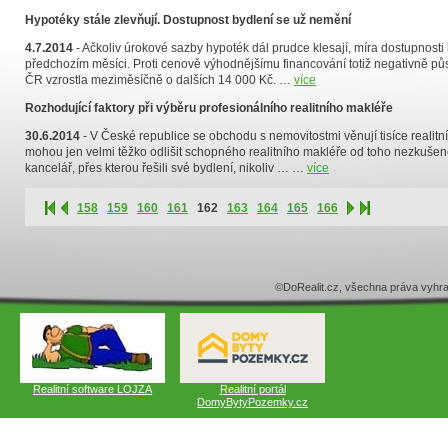
Hypotéky stále zlevňují. Dostupnost bydlení se už nemění
4.7.2014
- Ačkoliv úrokové sazby hypoték dál prudce klesají, míra dostupnost
předchozím měsíci. Proti cenově výhodnějšímu financování totiž negativně pů
ČR vzrostla meziměsíčně o dalších 14 000 Kč. …
více
Rozhodující faktory při výběru profesionálního realitního makléře
30.6.2014
- V České republice se obchodu s nemovitostmi věnují tisíce realitní
mohou jen velmi těžko odlišit schopného realitního makléře od toho nezkušenéh
kancelář, přes kterou řešili své bydlení, nikoliv … …
více
158
159
160
161
162
163
164
165
166
©DoRealit.cz, všechna práva v
Realitní software LOJZA
Realitní portál
DomyBytyPozemky.cz