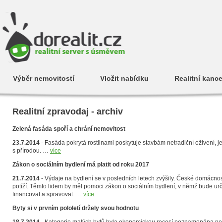
Výběr nemovitostí
Vložit nabídku
Realitní kance
Realitní zpravodaj - archiv
Zelená fasáda spoří a chrání nemovitost
23.7.2014
- Fasáda pokrytá rostlinami poskytuje stavbám netradiční oživení, jej
s přírodou. …
více
Zákon o sociálním bydlení má platit od roku 2017
21.7.2014
- Výdaje na bydlení se v posledních letech zvýšily. České domácno
potíží. Těmto lidem by měl pomoci zákon o sociálním bydlení, v němž bude ur
financovat a spravovat. …
více
Byty si v prvním pololetí držely svou hodnotu