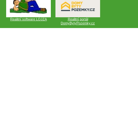
Realitní software LOJZA
Realitní portál
DomyBytyPozemky.cz