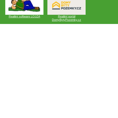
Realitní software LOJZA
Realitní portál
DomyBytyPozemky.cz