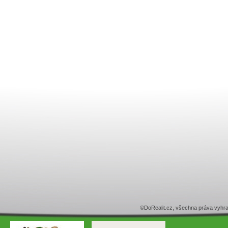
©DoRealit.cz, všechna práva v