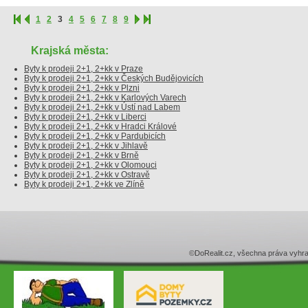
1
2
3
4
5
6
7
8
9
Krajská města:
Byty k prodeji 2+1, 2+kk v Praze
Byty k prodeji 2+1, 2+kk v Českých Budějovicích
Byty k prodeji 2+1, 2+kk v Plzni
Byty k prodeji 2+1, 2+kk v Karlových Varech
Byty k prodeji 2+1, 2+kk v Ústí nad Labem
Byty k prodeji 2+1, 2+kk v Liberci
Byty k prodeji 2+1, 2+kk v Hradci Králové
Byty k prodeji 2+1, 2+kk v Pardubicích
Byty k prodeji 2+1, 2+kk v Jihlavě
Byty k prodeji 2+1, 2+kk v Brně
Byty k prodeji 2+1, 2+kk v Olomouci
Byty k prodeji 2+1, 2+kk v Ostravě
Byty k prodeji 2+1, 2+kk ve Zlíně
©DoRealit.cz, všechna práva v