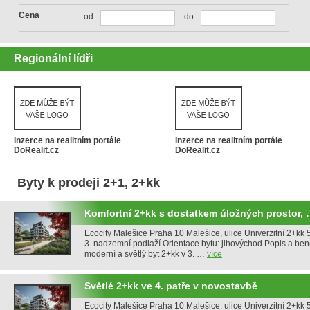
Cena
od
do
Regionální lídři
Inzerce na realitním portále
Inzerce na realitním portále
DoRealit.cz
DoRealit.cz
Byty k prodeji 2+1, 2+kk
Komfortní 2+kk s dostatkem úložných prostor,
Ecocity Malešice Praha 10 Malešice, ulice Univerzitní 2+kk 5
3. nadzemní podlaží Orientace bytu: jihovýchod Popis a ben
moderní a světlý byt 2+kk v 3. …
více
Světlé 2+kk ve 4. patře v novostavbě
Ecocity Malešice Praha 10 Malešice, ulice Univerzitní 2+kk 5