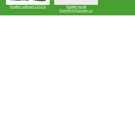
Realitní software LOJZA
Realitní portál
DomyBytyPozemky.cz