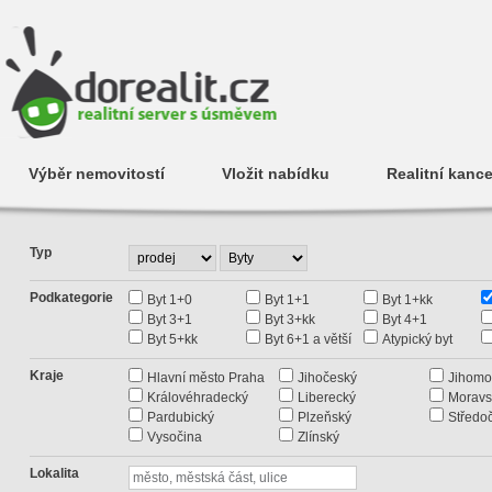
Výběr nemovitostí
Vložit nabídku
Realitní kance
Typ
Podkategorie
Byt 1+0
Byt 1+1
Byt 1+kk
Byt 3+1
Byt 3+kk
Byt 4+1
Byt 5+kk
Byt 6+1 a větší
Atypický byt
Kraje
Hlavní město Praha
Jihočeský
Jihomo
Královéhradecký
Liberecký
Moravs
Pardubický
Plzeňský
Středo
Vysočina
Zlínský
Lokalita