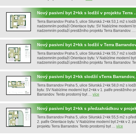
Nový pasivní byt 2+kk s lodžií v projektu Terra
Terra Barrandov Praha 5, ulice Silurská 2+kk 53,1 m2 s lodži
nadzemním podlaží Orientace bytu: SV Nabízíme moderní by
nadzemním podlaží prestižního projektu Terra Barrandov. 
Nový pasivní byt 2+kk s lodžií v Terra Barrando
Terra Barrandov Praha 5, ulice Silurská 2+kk 55,7 m2 s lodži
nadzemním podlaží Orientace bytu: V Nabízíme moderní byt 
nadzemním podlaží prestižního projektu Terra Barrandov. 
Nový pasivní byt 2+kk slodžií vTerra Barrandov,
Terra Barrandov Praha 5, ulice Silurská 2+kk 58,0 m2 s lodži
bytu: SV Nabízíme moderní byt 2+kk v 1. patře prestižního pr
Barrandov. Tento prostorný byt …
více
Nový pasivní byt 2+kk s předzahrádkou v proje
Terra Barrandov Praha 5, ulice Silurská 2+kk 55,5 m2 s př
2. patře Orientace bytu: V Nabízíme moderní byt 2+kk v 2. pa
projektu Terra Barrandov. Tento prostorný byt …
více