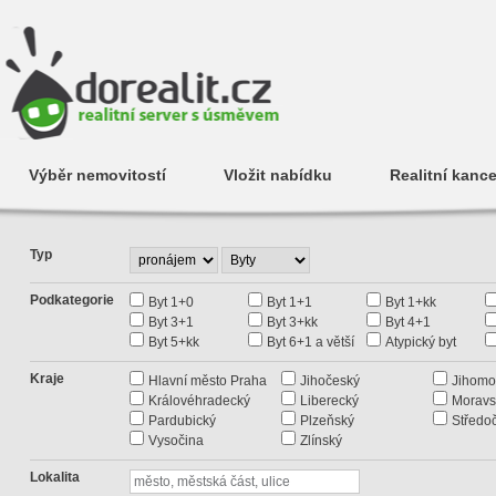
Výběr nemovitostí
Vložit nabídku
Realitní kance
Typ
Podkategorie
Byt 1+0
Byt 1+1
Byt 1+kk
Byt 3+1
Byt 3+kk
Byt 4+1
Byt 5+kk
Byt 6+1 a větší
Atypický byt
Kraje
Hlavní město Praha
Jihočeský
Jihomo
Královéhradecký
Liberecký
Moravs
Pardubický
Plzeňský
Středo
Vysočina
Zlínský
Lokalita