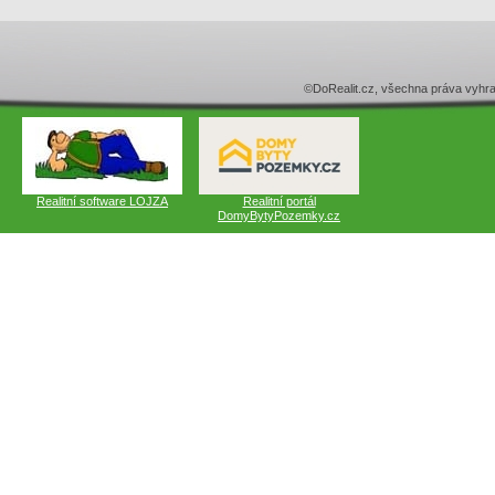
©DoRealit.cz, všechna práva v
Realitní software LOJZA
Realitní portál
DomyBytyPozemky.cz