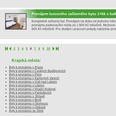
Pronájem luxusního zařízeného bytu 1+kk s b
Kompletně zařízený byt. Pronájem na dobu od jednoho měs
pronájmu parkovacího místa za 1 904 Kč měsíčně. Možnost
605 Kč měsíčně. Pro studijní i pracovní pobyty nabízíme p
2
3
4
5
6
7
8
9
10
Krajská města:
Byty k pronájmu v Praze
Byty k pronájmu v Českých Budějovicích
Byty k pronájmu v Plzni
Byty k pronájmu v Karlových Varech
Byty k pronájmu v Ústí nad Labem
Byty k pronájmu v Liberci
Byty k pronájmu v Hradci Králové
Byty k pronájmu v Pardubicích
Byty k pronájmu v Jihlavě
Byty k pronájmu v Brně
Byty k pronájmu v Olomouci
Byty k pronájmu v Ostravě
Byty k pronájmu ve Zlíně