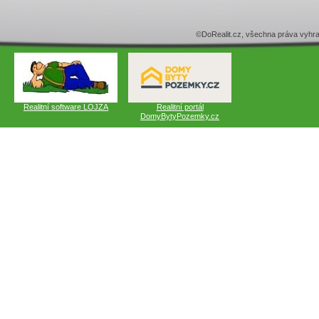
©DoRealit.cz, všechna práva v
Realitní software LOJZA
Realitní portál
DomyBytyPozemky.cz