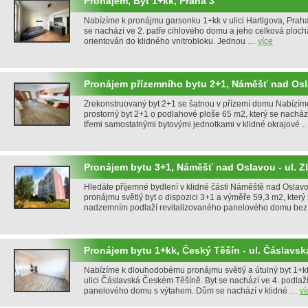
Pronájem, Byt 1+kk, Praha 3
Nabízíme k pronájmu garsonku 1+kk v ulici Hartigova, Praha 
se nachází ve 2. patře cihlového domu a jeho celková plocha
orientován do klidného vnitrobloku. Jednou …
více
Pronájem přízemního bytu 2+1, Náměšť nad Os
Zrekonstruovaný byt 2+1 se šatnou v přízemí domu Nabízím
prostorný byt 2+1 o podlahové ploše 65 m2, který se nacház
třemi samostatnými bytovými jednotkami v klidné okrajové
Pronájem bytu 3+1, Náměšť nad Oslavou - ul. 
Hledáte příjemné bydlení v klidné části Náměště nad Oslav
pronájmu světlý byt o dispozici 3+1 a výměře 59,3 m2, který
nadzemním podlaží revitalizovaného panelového domu be
Pronájem bytu 1+kk, Český Těšín - ul. Čáslavsk
Nabízíme k dlouhodobému pronájmu světlý a útulný byt 1+
ulici Čáslavská Českém Těšíně. Byt se nachází ve 4. podlaž
panelového domu s výtahem. Dům se nachází v klidné …
ví