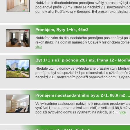
Nabízíme k dlouhodobému pronájmu světlý a prostorný byt o
podlahové ploše 78 m2, který se nachází v 1. nadzemním p
domu v ulici Košťálkova v Berouně. Byt prošel rekonstrukcí
Pronájem, Byty 1+kk, 45m2
Nabízíme vám do dlouhodobého pronájmu poslední byt po 
rekonstrukci na dolním náměstí v Opavě v historickém domě.
více
Byt 1+1 s už. plochou 29,7 m2, Praha 12 - Modř
Hledáte útulný domov ve vyhledávané pražské čtvrti Modřa
pronájmu byt s dispozicí 1+1 po rekonstrukci o užitné ploše 
nachází v 11. nadzemním podlaží panelového domu s výta
Pronájem nadstandardního bytu 2+1, 88,6 m2 
Ve výhradním zastoupení nabízíme k pronájmu prostorný a s
využívat i jako reprezentativní kancelář) o velikosti 88,6 m
podlaží bytového domu (s výtahem) na nároží, ulic …
více