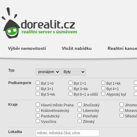
Výběr nemovitostí
Vložit nabídku
Realitní kance
Typ
Podkategorie
Byt 1+0
Byt 1+1
Byt 1+kk
Byt 3+1
Byt 3+kk
Byt 4+1
Byt 5+kk
Byt 6+1 a větší
Atypický byt
Kraje
Hlavní město Praha
Jihočeský
Jihomo
Královéhradecký
Liberecký
Moravs
Pardubický
Plzeňský
Středo
Vysočina
Zlínský
Lokalita