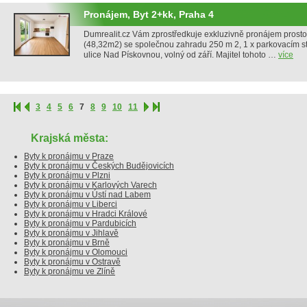
Pronájem, Byt 2+kk, Praha 4
Dumrealit.cz Vám zprostředkuje exkluzivně pronájem prost
(48,32m2) se společnou zahradu 250 m 2, 1 x parkovacím st
ulice Nad Pískovnou, volný od září. Majitel tohoto …
více
3
4
5
6
7
8
9
10
11
Krajská města:
Byty k pronájmu v Praze
Byty k pronájmu v Českých Budějovicích
Byty k pronájmu v Plzni
Byty k pronájmu v Karlových Varech
Byty k pronájmu v Ústí nad Labem
Byty k pronájmu v Liberci
Byty k pronájmu v Hradci Králové
Byty k pronájmu v Pardubicích
Byty k pronájmu v Jihlavě
Byty k pronájmu v Brně
Byty k pronájmu v Olomouci
Byty k pronájmu v Ostravě
Byty k pronájmu ve Zlíně