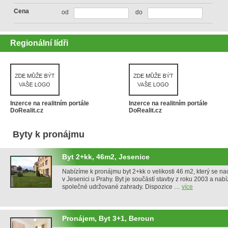
Cena
od
do
Regionální lídři
Inzerce na realitním portále
Inzerce na realitním portále
DoRealit.cz
DoRealit.cz
Byty k pronájmu
Byt 2+kk, 46m2, Jesenice
Nabízíme k pronájmu byt 2+kk o velikosti 46 m2, který se n
v Jesenici u Prahy. Byt je součástí stavby z roku 2003 a nab
společné udržované zahrady. Dispozice …
více
Pronájem, Byt 3+1, Beroun