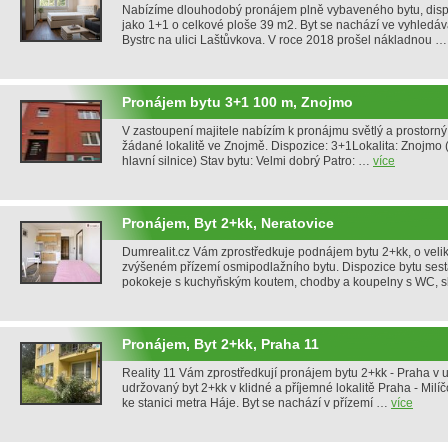
Nabízíme dlouhodobý pronájem plně vybaveného bytu, dis
jako 1+1 o celkové ploše 39 m2. Byt se nachází ve vyhledáv
Bystrc na ulici Laštůvkova. V roce 2018 prošel nákladnou 
Pronájem bytu 3+1 100 m, Znojmo
V zastoupení majitele nabízím k pronájmu světlý a prostorný 
žádané lokalitě ve Znojmě. Dispozice: 3+1Lokalita: Znojmo 
hlavní silnice) Stav bytu: Velmi dobrý Patro: …
více
Pronájem, Byt 2+kk, Neratovice
Dumrealit.cz Vám zprostředkuje podnájem bytu 2+kk, o velik
zvýšeném přízemí osmipodlažního bytu. Dispozice bytu sestá
pokokeje s kuchyňským koutem, chodby a koupelny s WC, 
Pronájem, Byt 2+kk, Praha 11
Reality 11 Vám zprostředkují pronájem bytu 2+kk - Praha v ul
udržovaný byt 2+kk v klidné a příjemné lokalitě Praha - Milí
ke stanici metra Háje. Byt se nachází v přízemí …
více