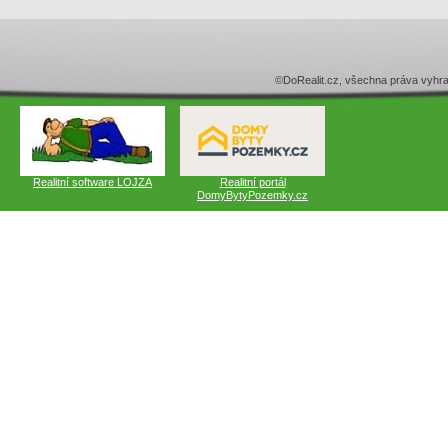
©DoRealit.cz, všechna práva v
Realitní software LOJZA
Realitní portál
DomyBytyPozemky.cz