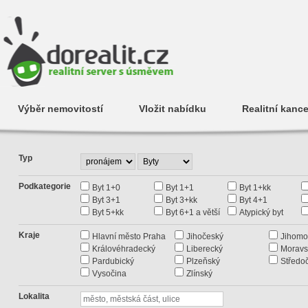
Výběr nemovitostí
Vložit nabídku
Realitní kance
Typ
Podkategorie
Byt 1+0
Byt 1+1
Byt 1+kk
Byt 3+1
Byt 3+kk
Byt 4+1
Byt 5+kk
Byt 6+1 a větší
Atypický byt
Kraje
Hlavní město Praha
Jihočeský
Jihomo
Královéhradecký
Liberecký
Moravs
Pardubický
Plzeňský
Středo
Vysočina
Zlínský
Lokalita