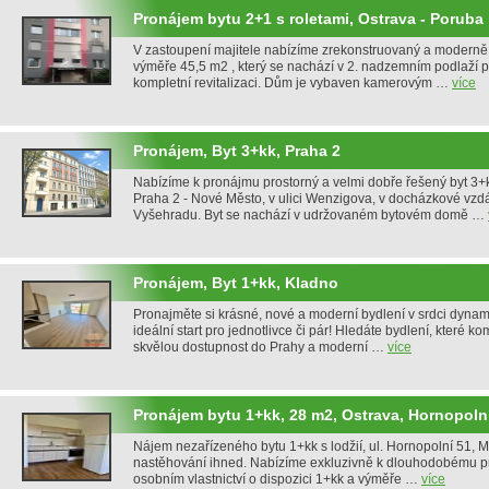
Pronájem bytu 2+1 s roletami, Ostrava - Poruba
V zastoupení majitele nabízíme zrekonstruovaný a moderně
výměře 45,5 m2 , který se nachází v 2. nadzemním podlaží
kompletní revitalizaci. Dům je vybaven kamerovým …
více
Pronájem, Byt 3+kk, Praha 2
Nabízíme k pronájmu prostorný a velmi dobře řešený byt 3+kk 
Praha 2 - Nové Město, v ulici Wenzigova, v docházkové vzdá
Vyšehradu. Byt se nachází v udržovaném bytovém domě …
Pronájem, Byt 1+kk, Kladno
Pronajměte si krásné, nové a moderní bydlení v srdci dynami
ideální start pro jednotlivce či pár! Hledáte bydlení, které ko
skvělou dostupnost do Prahy a moderní …
více
Pronájem bytu 1+kk, 28 m2, Ostrava, Hornopoln
Nájem nezařízeného bytu 1+kk s lodžií, ul. Hornopolní 51, 
nastěhování ihned. Nabízíme exkluzivně k dlouhodobému p
osobním vlastnictví o dispozici 1+kk a výměře …
více