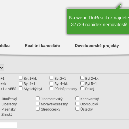
Na webu DoRealit.cz najdete
37739 nabídek nemovitostí!
bídku
Realitní kanceláře
Developerské projekty
1+1
Byt 1+kk
Byt 2+1
Byt 2+kk
3+kk
Byt 4+1
Byt 4+kk
Byt 5+1
6+1 a větší
Atypický byt
Půdní prostory
Pokoj
Jihočeský
Jihomoravský
Karlovarský
Liberecký
Moravskoslezský
Olomoucký
Plzeňský
Středočeský
Ústecký
Zlínský