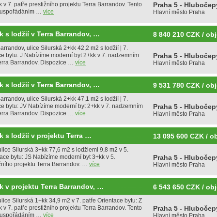
v 7. patře prestižního projektu Terra Barrandov. Tento
Praha 5 - Hlubočep
ým uspořádáním …
více
Hlavní město Praha
k s lodžií v Terra Barrandov, …
8 840 210 CZK / obj
rrandov, ulice Silurská 2+kk 42,2 m2 s lodžií | 7.
e bytu: J Nabízíme moderní byt 2+kk v 7. nadzemním
Praha 5 - Hlubočep
erra Barrandov. Dispozice …
více
Hlavní město Praha
k s lodžií v Terra Barrandov, …
9 531 780 CZK / obj
rrandov, ulice Silurská 2+kk 47,1 m2 s lodžií | 7.
ce bytu: JV Nabízíme moderní byt 2+kk v 7. nadzemním
Praha 5 - Hlubočep
erra Barrandov. Dispozice …
více
Hlavní město Praha
 s lodžií v projektu Terra …
13 095 600 CZK / o
lice Silurská 3+kk 77,6 m2 s lodžiemi 9,8 m2 v 5.
ce bytu: JS Nabízíme moderní byt 3+kk v 5.
Praha 5 - Hlubočep
ního projektu Terra Barrandov. …
více
Hlavní město Praha
k v projektu Terra Barrandov, …
6 543 650 CZK / obj
lice Silurská 1+kk 34,9 m2 v 7. patře Orientace bytu: Z
v 7. patře prestižního projektu Terra Barrandov. Tento
Praha 5 - Hlubočep
ým uspořádáním …
více
Hlavní město Praha