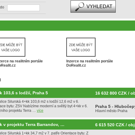
do
zerce na realitním portále
Inzerce na realitním portále
Realit.cz
DoRealit.cz
u
 103,6 s lodžií, Praha 5
16 632 800 CZK / o
lice Silurská 4+kk 103,6 m2 s lodžií 12,6 m2 v 6.
ce bytu: ZSV Nabízíme moderní a světlý byt 4+kk v 6.
Praha 5 - Hlubočep
žního projektu Terra …
více
Hlavní město Praha
k v projektu Terra Barrandov, …
6 615 520 CZK / obj
lice Silurská 1+kk 34,7 m2 v 7. patře Orientace bytu: Z