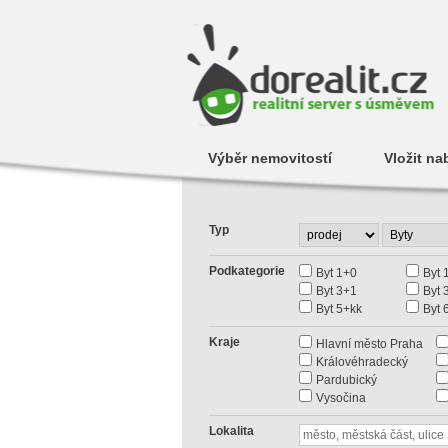
Výběr nemovitostí
Vložit na
Typ
Podkategorie
Byt 1+0
Byt 
Byt 3+1
Byt 
Byt 5+kk
Byt 
Kraje
Hlavní město Praha
Královéhradecký
Pardubický
Vysočina
Lokalita