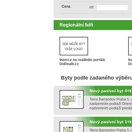
Cena
od
Regionální lídři
Inzerce na realitním portále
In
DoRealit.cz
Do
Byty podle zadaného výběr
Nový pasivní byt 4+kk
Terra Barrandov Praha 5, u
nadzemním podlaží Orienta
nadzemním podlaží presti
Nový pasivní byt 1+k
Terra Barrandov Praha 5, u