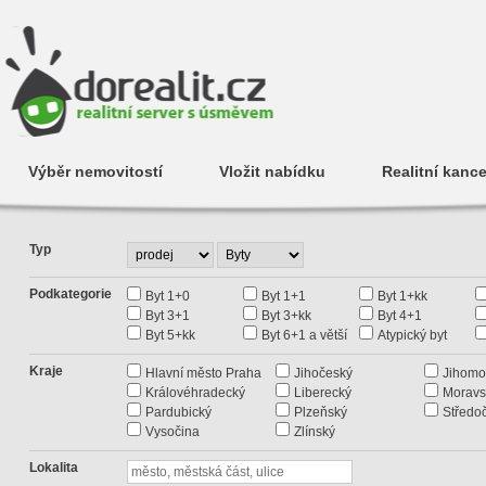
Výběr nemovitostí
Vložit nabídku
Realitní kance
Typ
Podkategorie
Byt 1+0
Byt 1+1
Byt 1+kk
Byt 3+1
Byt 3+kk
Byt 4+1
Byt 5+kk
Byt 6+1 a větší
Atypický byt
Kraje
Hlavní město Praha
Jihočeský
Jihomo
Královéhradecký
Liberecký
Moravs
Pardubický
Plzeňský
Středo
Vysočina
Zlínský
Lokalita