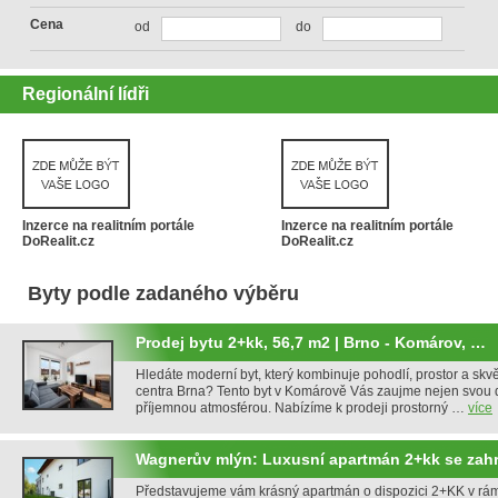
Cena
od
do
Regionální lídři
Inzerce na realitním portále
Inzerce na realitním portále
DoRealit.cz
DoRealit.cz
Byty podle zadaného výběru
Prodej bytu 2+kk, 56,7 m2 | Brno - Komárov, …
Hledáte moderní byt, který kombinuje pohodlí, prostor a skv
centra Brna? Tento byt v Komárově Vás zaujme nejen svou di
příjemnou atmosférou. Nabízíme k prodeji prostorný …
více
Wagnerův mlýn: Luxusní apartmán 2+kk se za
Představujeme vám krásný apartmán o dispozici 2+KK v rám