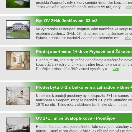
projektu Wagnerův mlýn, který spojuje historické kouzlo s 
Tento konkrétní apartmán nabízí velikost 55 m2, který …
víc
Byt OV 2+kk Jenišovice, 63 m2
Ve výhradním zastoupení majitele Vám nabízíme ke koupi b
osobním vlastnictví 2+kk, 63 m2, přízemí, cihla, Jenišovice
Bytová jednotka se nachází v domě postaveném cca …
více
Prodej apartmánu 1+kk ve Fryšavě pod Žákovo
Hledáte místo, kde si skutečně odpočinete a načerpáte novo
kouzlo Žďárských vrchů - krajiny plné lesů, luk a čistého ho
Dopřejte si vlastní útočiště v srdci Vysočiny a …
více
Prodej bytu 3+1 s balkonem a zahradou v Brně
Nabízíme k prodeji prostorný byt o dispozici 3+1 se samosta
balkonem a sklepem, který se nachází v 1. patře klidného c
1970 na ulici Tišnovská v oblíbené brněnské čtvrti …
více
OV 1+1 , ulice Svatoplukova - Prostějov
Hledá něco naprosto jedinečného, kde se vejdou všechny va
nábytku, který je pro vás důležitý? Tak přesně pro vás je ta