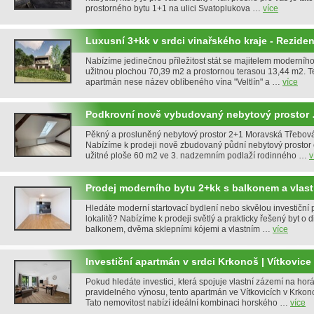
prostorného bytu 1+1 na ulici Svatoplukova …
více
Luxusní 3+kk v srdci vinařského kraje - Rezide
Nabízíme jedinečnou příležitost stát se majitelem moderního
užitnou plochou 70,39 m2 a prostornou terasou 13,44 m2. T
apartmán nese název oblíbeného vína "Veltlín" a …
více
Podkrovní nově vybudovaný nebytový prostor
Pěkný a prosluněný nebytový prostor 2+1 Moravská Třebová 
Nabízíme k prodeji nově zbudovaný půdní nebytový prostor 
užitné ploše 60 m2 ve 3. nadzemním podlaží rodinného …
v
Prodej moderního bytu 2+kk s balkonem a vlas
Hledáte moderní startovací bydlení nebo skvělou investiční př
lokalitě? Nabízíme k prodeji světlý a prakticky řešený byt o d
balkonem, dvěma sklepními kójemi a vlastním …
více
Investiční apartmán v srdci Krkonoš | Vítkovice
Pokud hledáte investici, která spojuje vlastní zázemí na ho
pravidelného výnosu, tento apartmán ve Vítkovicích v Krkon
Tato nemovitost nabízí ideální kombinaci horského …
více