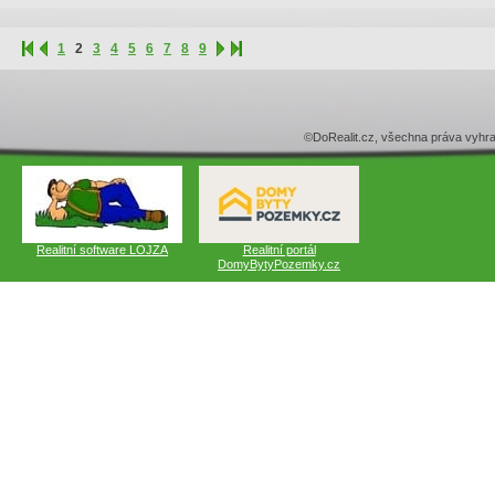
1
2
3
4
5
6
7
8
9
©DoRealit.cz, všechna práva v
Realitní software LOJZA
Realitní portál
DomyBytyPozemky.cz