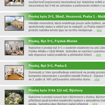
součást tvoří popisovaný mezonetový byt. Nabízíme světlý a
mezonetový byt 3+kk se zahradou a parkovacím místem v 
Prodej bytu 2+1, 56m2, Hroznová, Praha 1 - Mal
Hledáte nemovitost, která nedefinuje pouze vaše bydlení, a
společenský status a vášeň pro to nejlepší, co Praha nabízí?
protože nabídka tohoto typu se na trhu neobjevuje …
více
Prodej, Byt 3+1, Frýdek-Místek
Nabízíme k prodeji byt 3+1 v osobním vlastnictví na ulici Z
Frýdku-Místku v části Místek. Jednotka se nachází v panel
kde dispozice nabízí praktické a přehledné řešení …
více
Prodej, Byt 3+1, Praha 6
Dumrealit.cz Vám zprostředkuje exklizivně na prodej prosto
kompletní rekonstrukci v prestižní lokalitě Praha 6 - Dejvice.
ve 3. patře (4. NP) udržovaného cihlového domu …
více
Prodej bytu 3+kk 112 m2, Býchory
Nabízíme k prodeji luxusní byt v Býchorech u Kolína. Býcho
příležitost spojit komfort moderního bydlení s atmosférou h
areálu. Samotná obec Býchory nabízí příjemné …
více