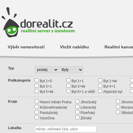
Výběr nemovitostí
Vložit nabídku
Realitní kance
Typ
Podkategorie
Byt 1+0
Byt 1+1
Byt 1+kk
Byt 3+1
Byt 3+kk
Byt 4+1
Byt 5+kk
Byt 6+1 a větší
Atypický byt
Kraje
Hlavní město Praha
Jihočeský
Jihomo
Královéhradecký
Liberecký
Moravs
Pardubický
Plzeňský
Středo
Vysočina
Zlínský
Lokalita