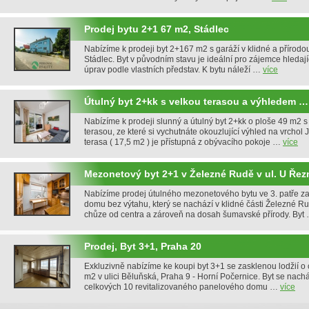
Prodej bytu 2+1 67 m2, Stádlec
Nabízíme k prodeji byt 2+167 m2 s garáží v klidné a přírod
Stádlec. Byt v původním stavu je ideální pro zájemce hledají
úprav podle vlastních představ. K bytu náleží …
více
Útulný byt 2+kk s velkou terasou a výhledem …
Nabízíme k prodeji slunný a útulný byt 2+kk o ploše 49 m2 
terasou, ze které si vychutnáte okouzlující výhled na vrchol 
terasa ( 17,5 m2 ) je přístupná z obývacího pokoje …
více
Mezonetový byt 2+1 v Železné Rudě v ul. U Řez
Nabízíme prodej útulného mezonetového bytu ve 3. patře z
domu bez výtahu, který se nachází v klidné části Železné Ru
chůze od centra a zároveň na dosah šumavské přírody. Byt
Prodej, Byt 3+1, Praha 20
Exkluzivně nabízíme ke koupi byt 3+1 se zasklenou lodžií o
m2 v ulici Běluňská, Praha 9 - Horní Počernice. Byt se nacház
celkových 10 revitalizovaného panelového domu …
více