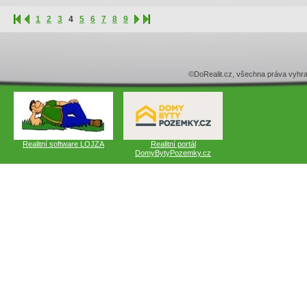
1
2
3
4
5
6
7
8
9
©DoRealit.cz, všechna práva v
Realitní software LOJZA
Realitní portál
DomyBytyPozemky.cz