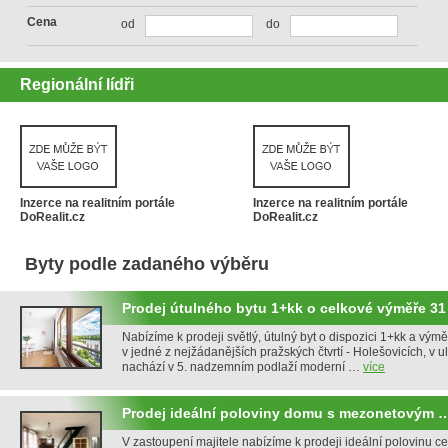
Cena
od
do
Regionální lídři
Inzerce na realitním portále
Inzerce na realitním portále
DoRealit.cz
DoRealit.cz
Byty podle zadaného výběru
Prodej útulného bytu 1+kk o celkové výměře 3
Nabízíme k prodeji světlý, útulný byt o dispozici 1+kk a vým
v jedné z nejžádanějších pražských čtvrtí - Holešovicích, v uli
nachází v 5. nadzemním podlaží moderní …
více
Prodej ideální poloviny domu s mezonetovým 
V zastoupení majitele nabízíme k prodeji ideální polovinu 