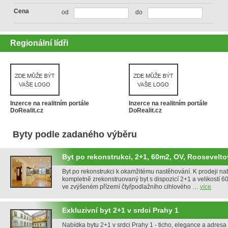
Cena
od
do
Regionální lídři
Inzerce na realitním portále
Inzerce na realitním portále
DoRealit.cz
DoRealit.cz
Byty podle zadaného výběru
Byt po rekonstrukci, 2+1, 60m2, OV, Roosevelt
Byt po rekonstrukci k okamžitému nastěhování. K prodeji na
kompletně zrekonstruovaný byt s dispozicí 2+1 a velikostí 6
ve zvýšeném přízemí čtyřpodlažního cihlového …
více
Exkluzivní byt 2+1 v srdci Prahy 1
Nabídka bytu 2+1 v srdci Prahy 1 - ticho, elegance a adres