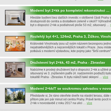
Moderní byt 2+kk po kompletní rekonstrukci …
Hledáte bydlení bez dalších investic v oblíbené části Prahy
dostupností do centra a dostatkem zeleně v okolí? Výhradně
byt o dispozici 2+kk a podlahové ploše 53 m2, situovaný …
Rozlehlý byt 4+1, 124m2, Praha 3, Žižkov, Vino
Královské Vinohrady jsou už svým názvem bezesporu jedno
nejatraktivnějších a nejcennějších lokalit v Praze. Jsou míst
potkává s moderní výstavbou, kde pojmy jako "širší centrum
Družstevní byt 2+kk, 43 m2, Praha - Zbraslav
Nabízíme k prodeji družstevní byt o dispozici 2+kk a užitné 
situovaný ve 3. zvýšeném patře (4. nadzemním podlaží) byt
lokalitě Praha - Zbraslav. K bytu náleží také sklepní …
více
Moderní 2+kk/T se soukromou zahradou v nov
Představte si, že ráno otevřete dveře na vlastní terasu, dáte
přitom jste jen pár minut od centra Prahy. Právě tento pocit 
2+kk v novostavbě z roku 2017 na ulici …
více