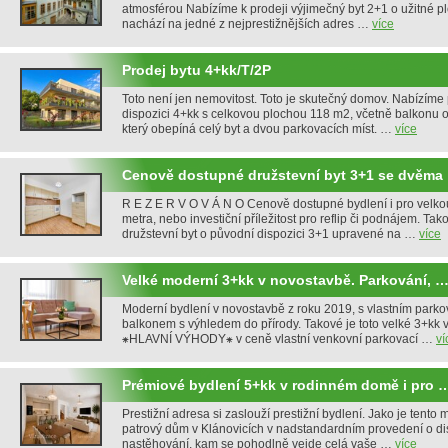
atmosférou Nabízíme k prodeji výjimečný byt 2+1 o užitné pl
nachází na jedné z nejprestižnějších adres …
více
Prodej bytu 4+kk/T/2P
Toto není jen nemovitost. Toto je skutečný domov. Nabízíme
dispozici 4+kk s celkovou plochou 118 m2, včetně balkonu o
který obepíná celý byt a dvou parkovacích míst. …
více
Cenově dostupné družstevní byt 3+1 se dvěma
R E Z E R V O V Á N O Cenově dostupné bydlení i pro velko
metra, nebo investiční příležitost pro reflip či podnájem. Tako
družstevní byt o původní dispozici 3+1 upravené na …
více
Velké moderní 3+kk v novostavbě. Parkování, 
Moderní bydlení v novostavbě z roku 2019, s vlastním park
balkonem s výhledem do přírody. Takové je toto velké 3+kk v
⁕HLAVNÍ VÝHODY⁕ v ceně vlastní venkovní parkovací …
ví
Prémiové bydlení 5+kk v rodinném domě i pro 
Prestižní adresa si zaslouží prestižní bydlení. Jako je tento 
patrový dům v Klánovicích v nadstandardním provedení o di
nastěhování, kam se pohodlně vejde celá vaše …
více