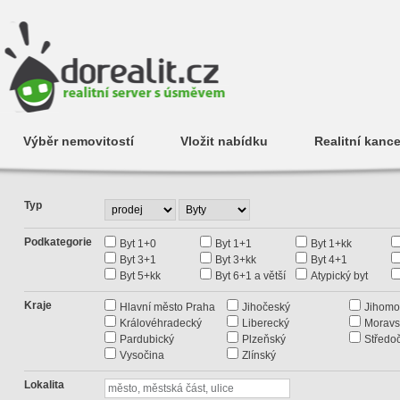
Výběr nemovitostí
Vložit nabídku
Realitní kance
Typ
Podkategorie
Byt 1+0
Byt 1+1
Byt 1+kk
Byt 3+1
Byt 3+kk
Byt 4+1
Byt 5+kk
Byt 6+1 a větší
Atypický byt
Kraje
Hlavní město Praha
Jihočeský
Jihomo
Královéhradecký
Liberecký
Moravs
Pardubický
Plzeňský
Středo
Vysočina
Zlínský
Lokalita