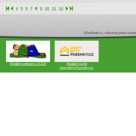
4
5
6
7
8
9
10
11
12
©DoRealit.cz, všechna práva v
Realitní software LOJZA
Realitní portál
DomyBytyPozemky.cz