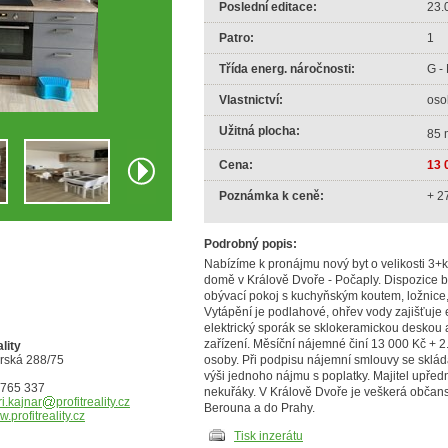
Poslední editace:
23.
Patro:
1
Třída energ. náročnosti:
G -
Vlastnictví:
oso
Užitná plocha:
85 
Cena:
13 
Poznámka k ceně:
+ 2
Podrobný popis:
Nabízíme k pronájmu nový byt o velikosti 3+
domě v Králově Dvoře - Počaply. Dispozice by
obývací pokoj s kuchyňským koutem, ložnice,
Vytápění je podlahové, ohřev vody zajišťuje 
elektrický sporák se sklokeramickou deskou 
zařízení. Měsíční nájemné činí 13 000 Kč + 2
ality
rská 288/75
osoby. Při podpisu nájemní smlouvy se sklá
výši jednoho nájmu s poplatky. Majitel upře
8 765 337
nekuřáky. V Králově Dvoře je veškerá občan
iri.kajnar
profitreality.cz
Berouna a do Prahy.
.profitreality.cz
Tisk inzerátu