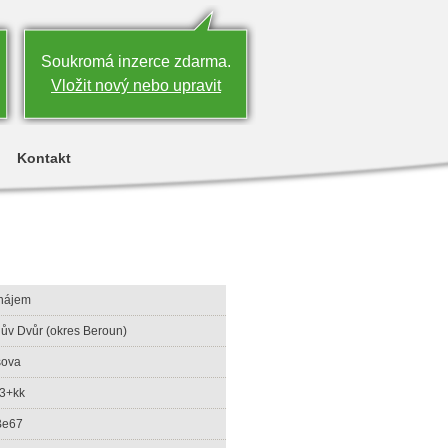
Soukromá inzerce zdarma.
Vložit nový nebo upravit
Kontakt
nájem
lův Dvůr (okres Beroun)
šova
 3+kk
Be67