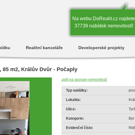
Na webu DoRealit.cz najdete
37739 nabídek nemovitostí!
bídku
Realitní kanceláře
Developerské projekty
 85 m2, Králův Dvůr - Počaply
zpět na seznam nemovitostí
Typ nabídky:
pro
Lokalita:
Krá
Ulice:
Tyr
Kategorie:
Byt
Evidenční číslo:
Rk