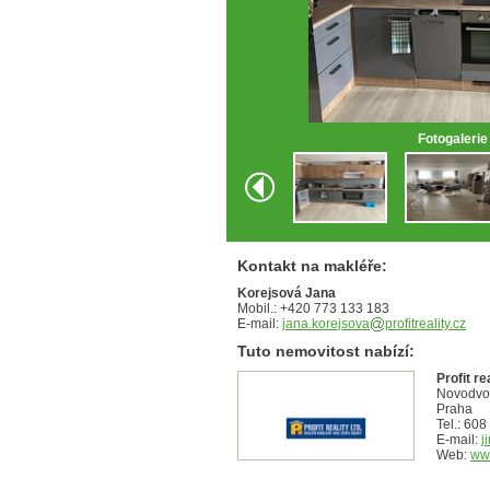
Fotogalerie
Kontakt na makléře:
Korejsová Jana
Mobil.: +420 773 133 183
E-mail:
jana.korejsova
profitreality.cz
Tuto nemovitost nabízí:
Profit re
Novodvo
Praha
Tel.: 60
E-mail:
j
Web:
www