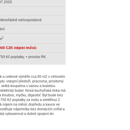
07.2020
 Mimořádně nehospodárná
bní
2
m
000 CZK /objekt /měsíc
750 Kč poplatky, + provize RK
kk a celkové výměře cca 85 m2 v cihlovém
tu: vstupní předsíň, pracovna, prostorný
 velká koupelna s vanou a toaletou.
elektrický bojler. Nová kuchyňská linka má
a troubou, myčku, digestoř. Byt bude bez
.750 Kč poplatky za vodu a elektřinu/ 2
dá nájem na měsíc dopředu a kauce ve
dnostňuje nájemníky bez domácích zvířat a
ská vybavenost a dobré spojení do