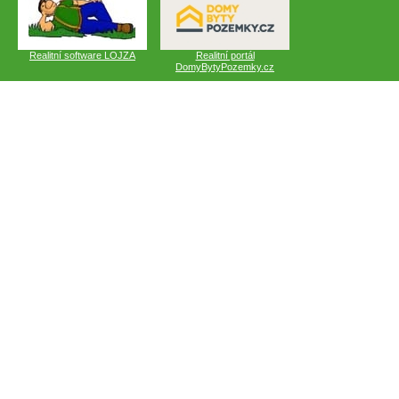
Realitní software LOJZA
Realitní portál
DomyBytyPozemky.cz