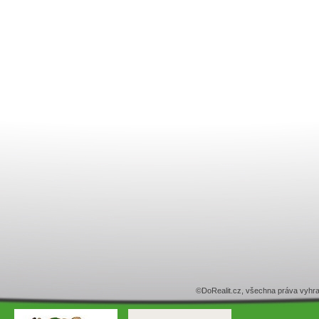
©DoRealit.cz, všechna práva v