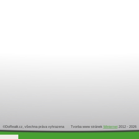
©DoRealit.cz, všechna práva vyhrazena Tvorba www stránek
Winternet
2012 - 2026