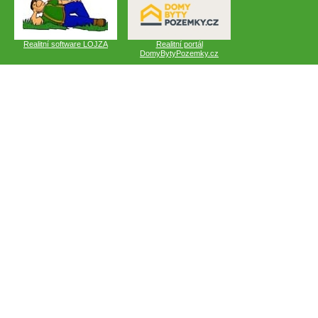
Realitní software LOJZA
Realitní portál
DomyBytyPozemky.cz