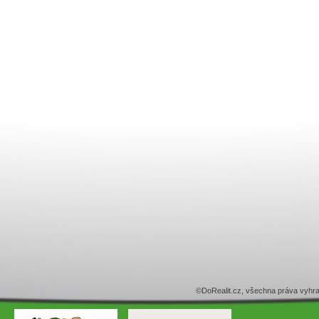
©DoRealit.cz, všechna práva v