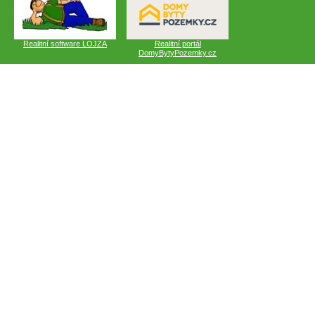
Realitní software LOJZA
Realitní portál
DomyBytyPozemky.cz