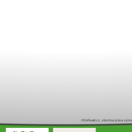
©DoRealit.cz, všechna práva v