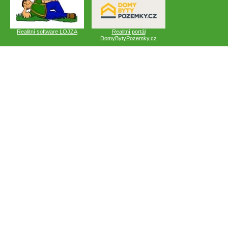
Realitní software LOJZA
Realitní portál
DomyBytyPozemky.cz