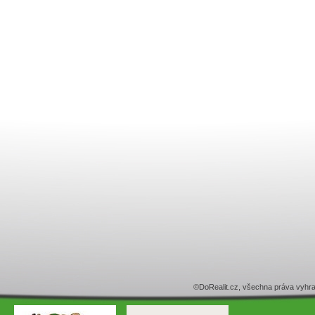
©DoRealit.cz, všechna práva v