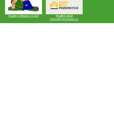
Realitní software LOJZA
Realitní portál
DomyBytyPozemky.cz