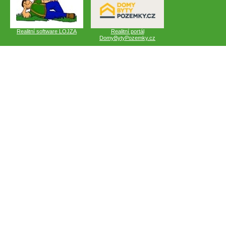
Realitní software LOJZA
Realitní portál
DomyBytyPozemky.cz