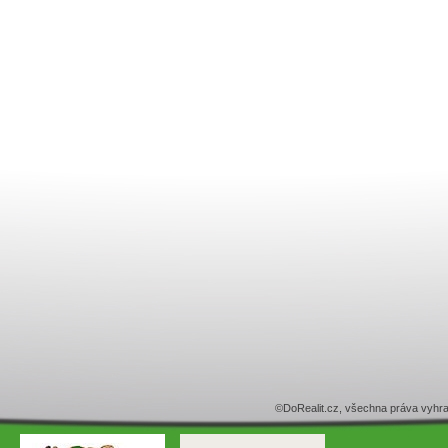
©DoRealit.cz, všechna práva v