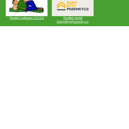
Realitní software LOJZA
Realitní portál
DomyBytyPozemky.cz