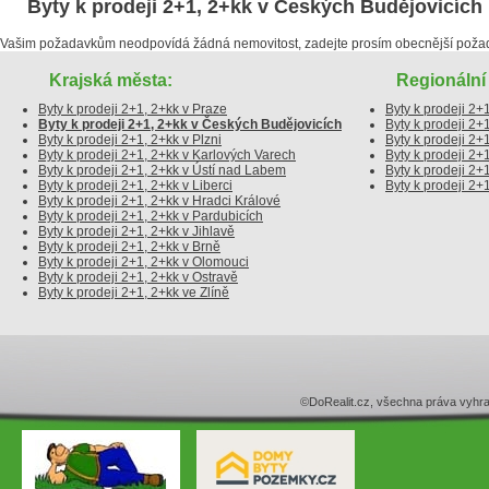
Byty k prodeji 2+1, 2+kk v Českých Budějovicích
Vašim požadavkům neodpovídá žádná nemovitost, zadejte prosím obecnější poža
Krajská města:
Regionální 
Byty k prodeji 2+1, 2+kk v Praze
Byty k prodeji 2
Byty k prodeji 2+1, 2+kk v Českých Budějovicích
Byty k prodeji 2+
Byty k prodeji 2+1, 2+kk v Plzni
Byty k prodeji 2+
Byty k prodeji 2+1, 2+kk v Karlových Varech
Byty k prodeji 2+
Byty k prodeji 2+1, 2+kk v Ústí nad Labem
Byty k prodeji 2+
Byty k prodeji 2+1, 2+kk v Liberci
Byty k prodeji 2+
Byty k prodeji 2+1, 2+kk v Hradci Králové
Byty k prodeji 2+1, 2+kk v Pardubicích
Byty k prodeji 2+1, 2+kk v Jihlavě
Byty k prodeji 2+1, 2+kk v Brně
Byty k prodeji 2+1, 2+kk v Olomouci
Byty k prodeji 2+1, 2+kk v Ostravě
Byty k prodeji 2+1, 2+kk ve Zlíně
©DoRealit.cz, všechna práva v