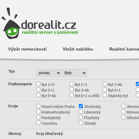
Výběr nemovitostí
Vložit nabídku
Realitní kance
Typ
Podkategorie
Byt 1+0
Byt 1+1
Byt 1+kk
Byt 3+1
Byt 3+kk
Byt 4+1
Byt 5+kk
Byt 6+1 a větší
Atypický byt
Kraje
Hlavní město Praha
Jihočeský
Jihomo
Královéhradecký
Liberecký
Moravs
Pardubický
Plzeňský
Středo
Vysočina
Zlínský
Okresy
Kraj Jihočeský