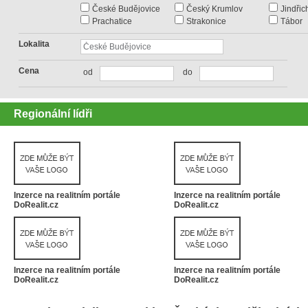
České Budějovice
Český Krumlov
Jindři
Prachatice
Strakonice
Tábor
Lokalita
Cena
od
do
Regionální lídři
Inzerce na realitním portále
Inzerce na realitním portále
DoRealit.cz
DoRealit.cz
Inzerce na realitním portále
Inzerce na realitním portále
DoRealit.cz
DoRealit.cz