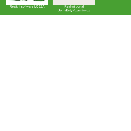
Realitní software LOJZA
Realitní portál
DomyBytyPozemky.cz