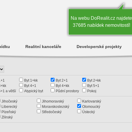
Na webu DoRealit.cz najdete
37685 nabídek nemovitostí!
bídku
Realitní kanceláře
Developerské projekty
1+1
Byt 1+kk
Byt 2+1
Byt 2+kk
3+kk
Byt 4+1
Byt 4+kk
Byt 5+1
6+1 a větší
Atypický byt
Půdní prostory
Pokoj
Jihočeský
Jihomoravský
Karlovarský
Liberecký
Moravskoslezský
Olomoucký
Plzeňský
Středočeský
Ústecký
Zlínský