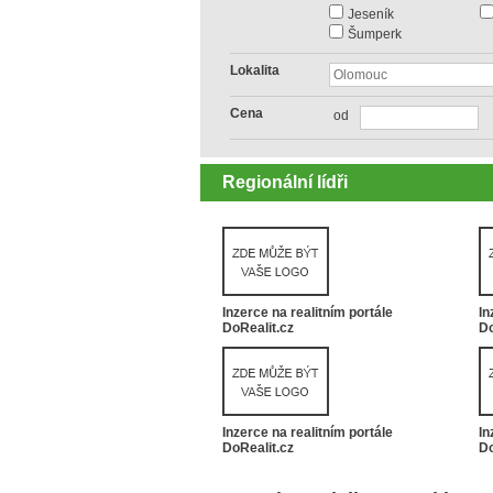
Jeseník
Šumperk
Lokalita
Cena
od
Regionální lídři
Inzerce na realitním portále
In
DoRealit.cz
Do
Inzerce na realitním portále
In
DoRealit.cz
Do