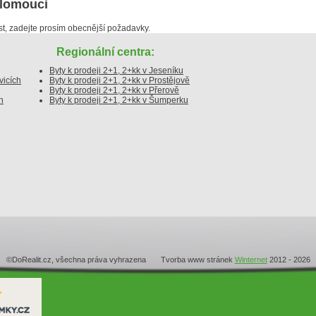
Olomouci
, zadejte prosím obecnější požadavky.
Regionální centra:
Byty k prodeji 2+1, 2+kk v Jeseníku
vicích
Byty k prodeji 2+1, 2+kk v Prostějově
Byty k prodeji 2+1, 2+kk v Přerově
h
Byty k prodeji 2+1, 2+kk v Šumperku
©DoRealit.cz, všechna práva vyhrazena Tvorba www stránek
Winternet
2012 - 2026