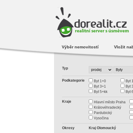
Výběr nemovitostí
Vložit na
Typ
Podkategorie
Byt 1+0
Byt 
Byt 3+1
Byt 
Byt 5+kk
Byt 
Kraje
Hlavní město Praha
Královéhradecký
Pardubický
Vysočina
Okresy
Kraj Olomoucký