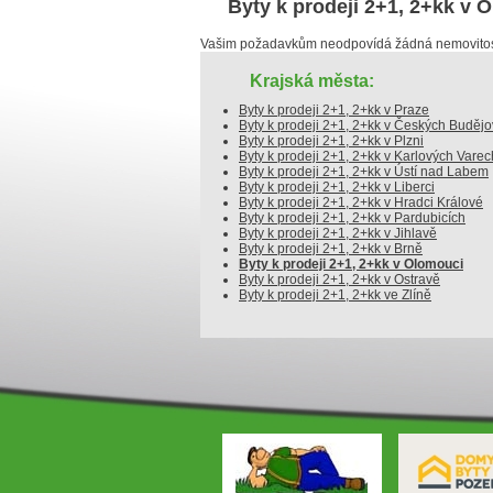
Byty k prodeji 2+1, 2+kk v 
Vašim požadavkům neodpovídá žádná nemovitost
Krajská města:
Byty k prodeji 2+1, 2+kk v Praze
Byty k prodeji 2+1, 2+kk v Českých Budějo
Byty k prodeji 2+1, 2+kk v Plzni
Byty k prodeji 2+1, 2+kk v Karlových Varec
Byty k prodeji 2+1, 2+kk v Ústí nad Labem
Byty k prodeji 2+1, 2+kk v Liberci
Byty k prodeji 2+1, 2+kk v Hradci Králové
Byty k prodeji 2+1, 2+kk v Pardubicích
Byty k prodeji 2+1, 2+kk v Jihlavě
Byty k prodeji 2+1, 2+kk v Brně
Byty k prodeji 2+1, 2+kk v Olomouci
Byty k prodeji 2+1, 2+kk v Ostravě
Byty k prodeji 2+1, 2+kk ve Zlíně