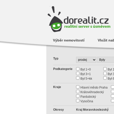
Výběr nemovitostí
Vložit na
Typ
Podkategorie
Byt 1+0
Byt 
Byt 3+1
Byt 
Byt 5+kk
Byt 
Kraje
Hlavní město Praha
Královéhradecký
Pardubický
Vysočina
Okresy
Kraj Moravskoslezský