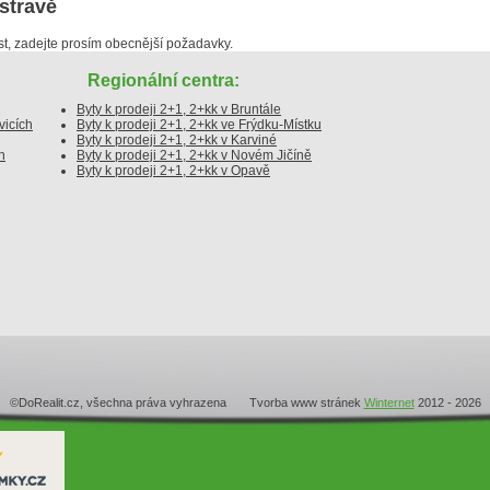
Ostravě
, zadejte prosím obecnější požadavky.
Regionální centra:
Byty k prodeji 2+1, 2+kk v Bruntále
vicích
Byty k prodeji 2+1, 2+kk ve Frýdku-Místku
Byty k prodeji 2+1, 2+kk v Karviné
h
Byty k prodeji 2+1, 2+kk v Novém Jičíně
Byty k prodeji 2+1, 2+kk v Opavě
©DoRealit.cz, všechna práva vyhrazena Tvorba www stránek
Winternet
2012 - 2026