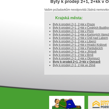
Byty k prodeji 2+1, 2+kk v 
Vašim požadavkům neodpovídá žádná nemovitost
Krajská města:
Byty k prodeji 2+1, 2+kk v Praze
Byty k prodeji 2+1, 2+kk v Českých Budějo
Byty k prodeji 2+1, 2+kk v Plzni
Byty k prodeji 2+1, 2+kk v Karlových Varec
Byty k prodeji 2+1, 2+kk v Ústí nad Labem
Byty k prodeji 2+1, 2+kk v Liberci
Byty k prodeji 2+1, 2+kk v Hradci Králové
Byty k prodeji 2+1, 2+kk v Pardubicích
Byty k prodeji 2+1, 2+kk v Jihlavě
Byty k prodeji 2+1, 2+kk v Brně
Byty k prodeji 2+1, 2+kk v Olomouci
Byty k prodeji 2+1, 2+kk v Ostravě
Byty k prodeji 2+1, 2+kk ve Zlíně