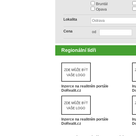
Bruntál
Opava
Lokalita
Cena
od
Regionální lídři
Inzerce na realitním portále
In
DoRealit.cz
Do
Inzerce na realitním portále
In
DoRealit.cz
Do