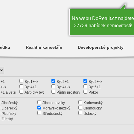
Na webu DoRealit.cz najdete
37739 nabídek nemovitostí!
bídku
Realitní kanceláře
Developerské projekty
1+1
Byt 1+kk
Byt 2+1
Byt 2+kk
3+kk
Byt 4+1
Byt 4+kk
Byt 5+1
6+1 a větší
Atypický byt
Půdní prostory
Pokoj
Jihočeský
Jihomoravský
Karlovarský
Liberecký
Moravskoslezský
Olomoucký
Plzeňský
Středočeský
Ústecký
Zlínský