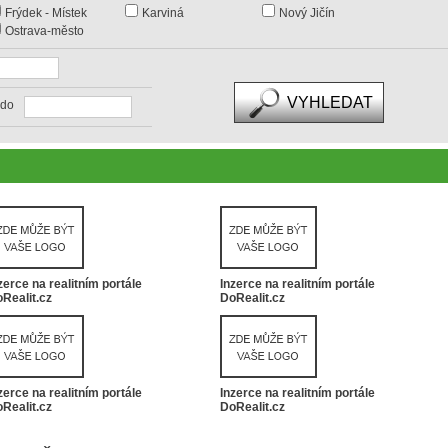
Frýdek - Místek
Karviná
Nový Jičín
Ostrava-město
do
zerce na realitním portále
Inzerce na realitním portále
Realit.cz
DoRealit.cz
zerce na realitním portále
Inzerce na realitním portále
Realit.cz
DoRealit.cz