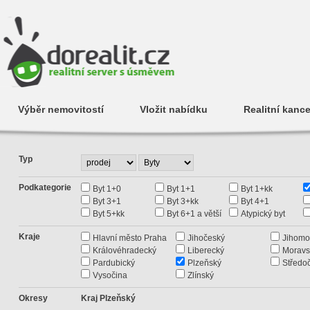
Výběr nemovitostí
Vložit nabídku
Realitní kance
Typ
Podkategorie
Byt 1+0
Byt 1+1
Byt 1+kk
Byt 3+1
Byt 3+kk
Byt 4+1
Byt 5+kk
Byt 6+1 a větší
Atypický byt
Kraje
Hlavní město Praha
Jihočeský
Jihomo
Královéhradecký
Liberecký
Moravs
Pardubický
Plzeňský
Středo
Vysočina
Zlínský
Okresy
Kraj Plzeňský