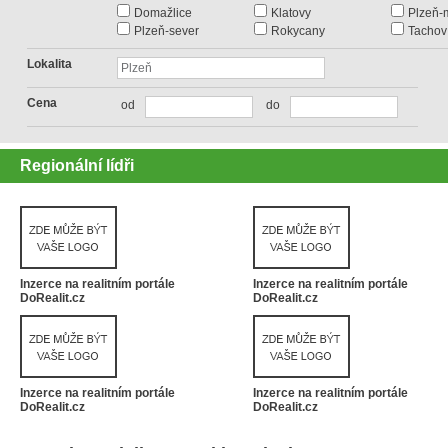
Domažlice
Klatovy
Plzeň-
Plzeň-sever
Rokycany
Tachov
Lokalita
Cena
od
do
Regionální lídři
Inzerce na realitním portále
Inzerce na realitním portále
DoRealit.cz
DoRealit.cz
Inzerce na realitním portále
Inzerce na realitním portále
DoRealit.cz
DoRealit.cz