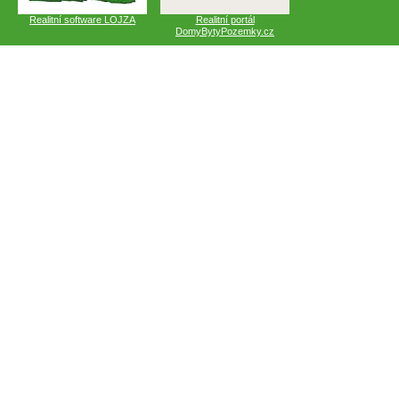
Realitní software LOJZA
Realitní portál
DomyBytyPozemky.cz