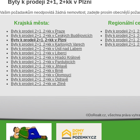
Byty k prodeji 2+1, 2+kk v Plzni
Vašim požadavkům neodpovídá žádná nemovitost, zadejte prosím obecnější poža
Krajská města:
Regionální ce
Byty k prodeji 2+1, 2+kk v Praze
Byty k prodeji 2+1, 
Byty k prodeji 2+1, 2+kk v Českých Budějovicích
Byty k prodeji 2+1, 
Byty k prodeji 2+1, 2+kk v Plzni
Byty k prodeji 2+1,
Byty k prodeji 2+1, 2+kk v Karlových Varech
Byty k prodeji 2+1, 
Byty k prodeji 2+1, 2+kk v Ústí nad Labem
Byty k prodeji 2+1, 2+kk v Liberci
Byty k prodeji 2+1, 2+kk v Hradci Králové
Byty k prodeji 2+1, 2+kk v Pardubicích
Byty k prodeji 2+1, 2+kk v Jihlavě
Byty k prodeji 2+1, 2+kk v Brně
Byty k prodeji 2+1, 2+kk v Olomouci
Byty k prodeji 2+1, 2+kk v Ostravě
Byty k prodeji 2+1, 2+kk ve Zlíně
©DoRealit.cz, všechna práva v