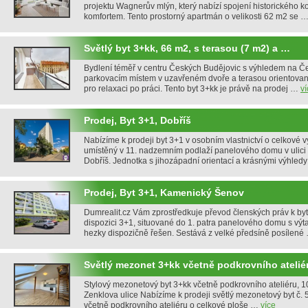
projektu Wagnerův mlýn, který nabízí spojení historického 
komfortem. Tento prostorný apartmán o velikosti 62 m2 se 
Světlý byt 3+kk, 66 m2, s terasou (7 m2) a …
Bydlení téměř v centru Českých Budějovic s výhledem na Če
parkovacím místem v uzavřeném dvoře a terasou orientovan
pro relaxaci po práci. Tento byt 3+kk je právě na prodej …
ví
Prodej, Byt 3+1, Dobříš
Nabízíme k prodeji byt 3+1 v osobním vlastnictví o celkové
umístěný v 11. nadzemním podlaží panelového domu v ulici
Dobříš. Jednotka s jihozápadní orientací a krásnými výhle
Prodej, Byt 3+1, Kamenický Šenov
Dumrealit.cz Vám zprostředkuje převod členských práv k by
dispozici 3+1, situované do 1. patra panelového domu s výt
hezky dispozičně řešen. Sestává z velké předsíně posílen
Světlý mezonet 3+kk včetně podkrovního atelié
Stylový mezonetový byt 3+kk včetně podkrovního ateliéru, 1
Zenklova ulice Nabízíme k prodeji světlý mezonetový byt č. 5
včetně podkrovního ateliéru o celkové ploše …
více