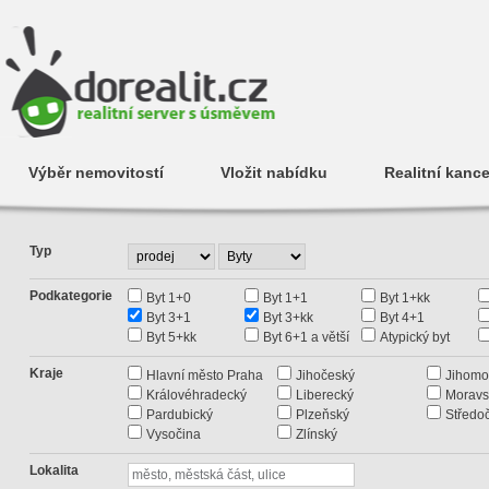
Výběr nemovitostí
Vložit nabídku
Realitní kance
Typ
Podkategorie
Byt 1+0
Byt 1+1
Byt 1+kk
Byt 3+1
Byt 3+kk
Byt 4+1
Byt 5+kk
Byt 6+1 a větší
Atypický byt
Kraje
Hlavní město Praha
Jihočeský
Jihomo
Královéhradecký
Liberecký
Moravs
Pardubický
Plzeňský
Středo
Vysočina
Zlínský
Lokalita