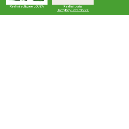
Realitní software LOJZA
Realitní portál
DomyBytyPozemky.cz