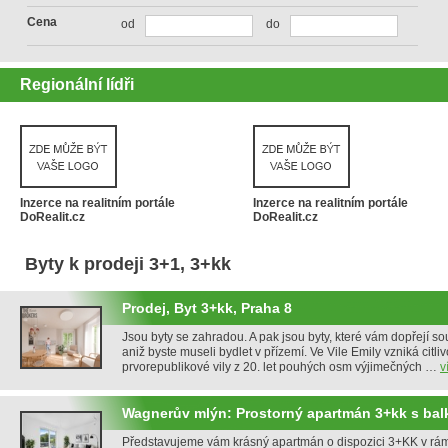
Cena
od
do
Regionální lídři
Inzerce na realitním portále
Inzerce na realitním portále
DoRealit.cz
DoRealit.cz
Byty k prodeji 3+1, 3+kk
Prodej, Byt 3+kk, Praha 8
Jsou byty se zahradou. A pak jsou byty, které vám dopřejí 
aniž byste museli bydlet v přízemí. Ve Vile Emily vzniká citli
prvorepublikové vily z 20. let pouhých osm výjimečných …
v
Wagnerův mlýn: Prostorný apartmán 3+kk s ba
Představujeme vám krásný apartmán o dispozici 3+KK v rám