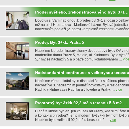
Prodej světlého, zrekonstruovaného bytu 3+1 
Dovoluji si Vám nabídnout k prodeji byt 3+1 s lodžií o celko
m2 na ulici Hroznatova - Mariánské Lázně. Bytová jednotka 
nadzemním podlaží (2. patro) kompletně zrekonstruované
Prodej, Byt 3+kk, Praha 5
Nabízíme k prodeji krásný slunný dvoupatrový byt v OV v ne
moderního domu Praze 5, Motole, ul. Kudrnova. Byt o výmě
5,7 m2 se nachází v 5 a 6 patře domu kolaudovaném …
víc
Nadstandardní penthouse s velkorysou teraso
Nabízíme vám unikátní byt o dispozici 3+kk s užitnou plocho
nachází ve 3. nadzemním podlaží novostavby v rezidenčním
Radlík, v klidné části Radlíku u Jílového u Prahy. …
více
Prostorný byt 3+kk 92,2 m2 s terasou 5,8 m2 …
Hledáte klidné bydlení jen kousek od Prahy, kde si můžete už
a kontakt s přírodou? Tento moderní byt 3+kk by mohl být př
Nabízím byt o velikosti 92,2 m2 s terasou a 2 …
více