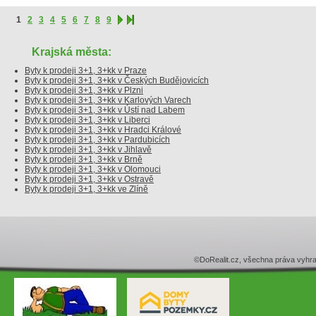
1
2
3
4
5
6
7
8
9
Krajská města:
Byty k prodeji 3+1, 3+kk v Praze
Byty k prodeji 3+1, 3+kk v Českých Budějovicích
Byty k prodeji 3+1, 3+kk v Plzni
Byty k prodeji 3+1, 3+kk v Karlových Varech
Byty k prodeji 3+1, 3+kk v Ústí nad Labem
Byty k prodeji 3+1, 3+kk v Liberci
Byty k prodeji 3+1, 3+kk v Hradci Králové
Byty k prodeji 3+1, 3+kk v Pardubicích
Byty k prodeji 3+1, 3+kk v Jihlavě
Byty k prodeji 3+1, 3+kk v Brně
Byty k prodeji 3+1, 3+kk v Olomouci
Byty k prodeji 3+1, 3+kk v Ostravě
Byty k prodeji 3+1, 3+kk ve Zlíně
©DoRealit.cz, všechna práva v