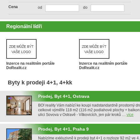
Cena
od
do
Regionální lídři
Inzerce na realitním portále
Inzerce na realitním portále
DoRealit.cz
DoRealit.cz
Byty k prodeji 4+1, 4+kk
Prodej, Byt 4+1, Ostrava
BO! reality Vám nabízí ke koupi nadstandardně prostorný dr
celkové výměře 118 m2 (116 m2 podlahové plochy + balkon 
ulici Sovova v Ostravě - Vítkovicích, jen pár kroků …
více
Prodej, Byt 4+1, Praha 9
Nabízíme exkluzivně k prodeji byt 4+1 o rozloze 92 m2 ve 4