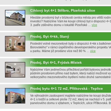
Cihlový byt 4+1 Stříbro, Plzeňská ulice
Hledáte prostorný byt v blízkosti centra města pro větší rodi
investici? Nabízíme Vám ke koupi cihlový byt o dispozici 4+1
3. patře zděného domu v lokalitě Plzeňské …
více
Prodej, Byt 4+kk, Slaný
Poslední volné mezonetové byty o dispozici 4+kk s balkónem
Borovského" v rámci úspěšného developerského projektu Ve
u parku. Máme již prodáno více než 80 % …
více
Prodej, Byt 4+1, Frýdek-Místek
Nabízíme Vám jedinečnou příležitost pořídit bytovou jednot
půdním prostorem přímo nad bytem, který nabízí možnost v
velkorysého mezonetového bydlení nebo druhé samostatn
Prodej bytu 4+1 72 m2, Přítkovská - Teplice
Ve výhradním zastoupení majitele nabízíme ke koupi družstev
4+1 s lodžií a celkové ploše 72 m2, který se nachází v 5. p
panelového domu s výtahem, v Teplicích, ulice Přítkovská. 