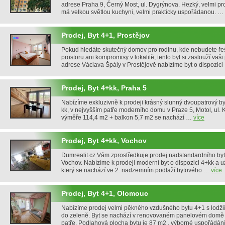
adrese Praha 9, Černý Most, ul. Dygrýnova. Hezký, velmi pro
má velkou světlou kuchyni, velmi prakticky uspořádanou. …
Prodej, Byt 4+1, Prostějov
Pokud hledáte skutečný domov pro rodinu, kde nebudete řeš
prostoru ani kompromisy v lokalitě, tento byt si zaslouží vaš
adrese Václava Špály v Prostějově nabízíme byt o dispozic
Prodej, Byt 4+kk, Praha 5
Nabízíme exkluzivně k prodeji krásný slunný dvoupatrový byt
kk, v nejvyšším patře moderního domu v Praze 5, Motol, ul. 
výměře 114,4 m2 + balkon 5,7 m2 se nachází …
více
Prodej, Byt 4+kk, Vochov
Dumrealit.cz Vám zprostředkuje prodej nadstandardního byt
Vochov. Nabízíme k prodeji moderní byt o dispozici 4+kk a u
který se nachází ve 2. nadzemním podlaží bytového …
více
Prodej, Byt 4+1, Olomouc
Nabízíme prodej velmi pěkného vzdušného bytu 4+1 s lodž
do zeleně. Byt se nachází v renovovaném panelovém domě s
patře. Podlahová plocha bytu je 87 m2 , výborné uspořádá