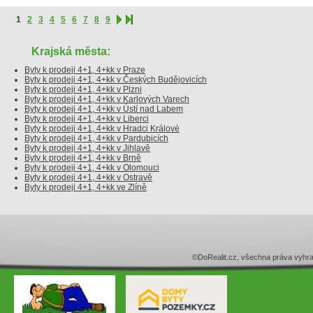
1
2
3
4
5
6
7
8
9
Krajská města:
Byty k prodeji 4+1, 4+kk v Praze
Byty k prodeji 4+1, 4+kk v Českých Budějovicích
Byty k prodeji 4+1, 4+kk v Plzni
Byty k prodeji 4+1, 4+kk v Karlových Varech
Byty k prodeji 4+1, 4+kk v Ústí nad Labem
Byty k prodeji 4+1, 4+kk v Liberci
Byty k prodeji 4+1, 4+kk v Hradci Králové
Byty k prodeji 4+1, 4+kk v Pardubicích
Byty k prodeji 4+1, 4+kk v Jihlavě
Byty k prodeji 4+1, 4+kk v Brně
Byty k prodeji 4+1, 4+kk v Olomouci
Byty k prodeji 4+1, 4+kk v Ostravě
Byty k prodeji 4+1, 4+kk ve Zlíně
©DoRealit.cz, všechna práva v