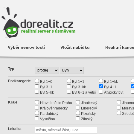
Výběr nemovitostí
Vložit nabídku
Realitní kance
Typ
Podkategorie
Byt 1+0
Byt 1+1
Byt 1+kk
Byt 3+1
Byt 3+kk
Byt 4+1
Byt 5+kk
Byt 6+1 a větší
Atypický byt
Kraje
Hlavní město Praha
Jihočeský
Jihomo
Královéhradecký
Liberecký
Moravs
Pardubický
Plzeňský
Středo
Vysočina
Zlínský
Lokalita