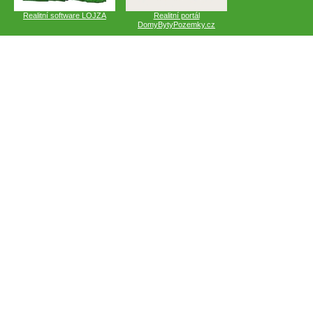
Realitní software LOJZA
Realitní portál
DomyBytyPozemky.cz