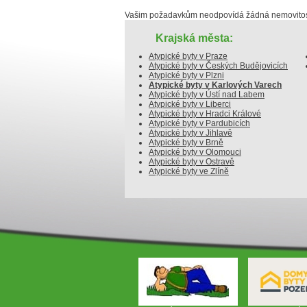
Vašim požadavkům neodpovídá žádná nemovitost
Krajská města:
Atypické byty v Praze
Atypické byty v Českých Budějovicích
Atypické byty v Plzni
Atypické byty v Karlových Varech
Atypické byty v Ústí nad Labem
Atypické byty v Liberci
Atypické byty v Hradci Králové
Atypické byty v Pardubicích
Atypické byty v Jihlavě
Atypické byty v Brně
Atypické byty v Olomouci
Atypické byty v Ostravě
Atypické byty ve Zlíně