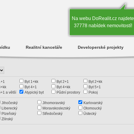
Na webu DoRealit.cz najdete
37778 nabídek nemovitostí!
bídku
Realitní kanceláře
Developerské projekty
1+1
Byt 1+kk
Byt 2+1
Byt 2+kk
3+kk
Byt 4+1
Byt 4+kk
Byt 5+1
6+1 a větší
Atypický byt
Půdní prostory
Pokoj
Jihočeský
Jihomoravský
Karlovarský
Liberecký
Moravskoslezský
Olomoucký
Plzeňský
Středočeský
Ústecký
Zlínský