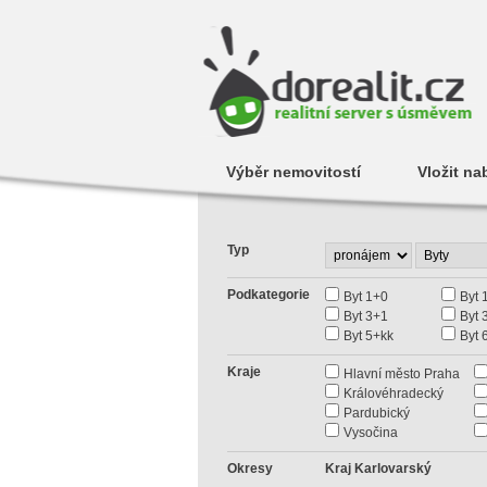
Výběr nemovitostí
Vložit na
Typ
Podkategorie
Byt 1+0
Byt 
Byt 3+1
Byt 
Byt 5+kk
Byt 
Kraje
Hlavní město Praha
Královéhradecký
Pardubický
Vysočina
Okresy
Kraj Karlovarský