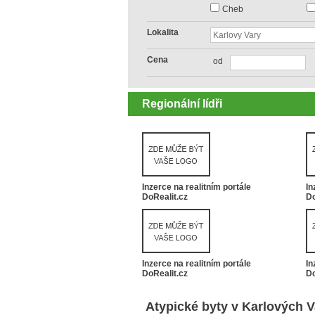
Cheb
Lokalita
Cena
od
Regionální lídři
Inzerce na realitním portále
In
DoRealit.cz
Do
Inzerce na realitním portále
In
DoRealit.cz
Do
Atypické byty v Karlových 