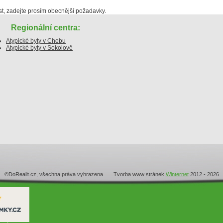
, zadejte prosím obecnější požadavky.
Regionální centra:
Atypické byty v Chebu
Atypické byty v Sokolově
©DoRealit.cz, všechna práva vyhrazena Tvorba www stránek
Winternet
2012 - 2026