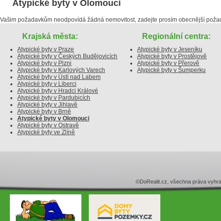
Atypické byty v Olomouci
Vašim požadavkům neodpovídá žádná nemovitost, zadejte prosím obecnější poža
Krajská města:
Regionální centra:
Atypické byty v Praze
Atypické byty v Jeseníku
Atypické byty v Českých Budějovicích
Atypické byty v Prostějově
Atypické byty v Plzni
Atypické byty v Přerově
Atypické byty v Karlových Varech
Atypické byty v Šumperku
Atypické byty v Ústí nad Labem
Atypické byty v Liberci
Atypické byty v Hradci Králové
Atypické byty v Pardubicích
Atypické byty v Jihlavě
Atypické byty v Brně
Atypické byty v Olomouci
Atypické byty v Ostravě
Atypické byty ve Zlíně
©DoRealit.cz, všechna práva v