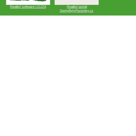
Realitní software LOJZA
Realitní portál
DomyBytyPozemky.cz