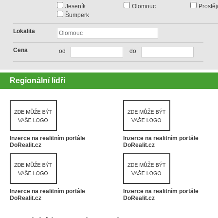
Jeseník
Olomouc
Prostěj
Šumperk
Lokalita
Cena
od
do
Regionální lídři
Inzerce na realitním portále
Inzerce na realitním portále
DoRealit.cz
DoRealit.cz
Inzerce na realitním portále
Inzerce na realitním portále
DoRealit.cz
DoRealit.cz