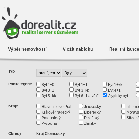
Výběr nemovitostí
Vložit nabídku
Realitní kance
Typ
Podkategorie
Byt 1+0
Byt 1+1
Byt 1+kk
Byt 3+1
Byt 3+kk
Byt 4+1
Byt 5+kk
Byt 6+1 a větší
Atypický byt
Kraje
Hlavní město Praha
Jihočeský
Jihomo
Královéhradecký
Liberecký
Moravs
Pardubický
Plzeňský
Středo
Vysočina
Zlínský
Okresy
Kraj Olomoucký