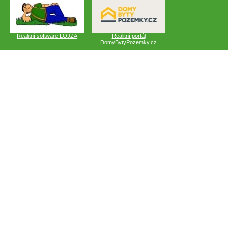
Realitní software LOJZA
Realitní portál
DomyBytyPozemky.cz