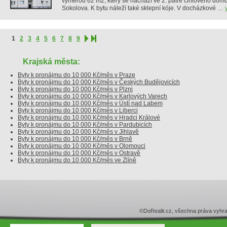
výměrou 62 m2, který se nachází ve 2. patře cihlového domu
Sokolova. K bytu náleží také sklepní kóje. V docházkové …
1
2
3
4
5
6
7
8
9
Krajská města:
Byty k pronájmu do 10 000 Kč/měs v Praze
Byty k pronájmu do 10 000 Kč/měs v Českých Budějovicích
Byty k pronájmu do 10 000 Kč/měs v Plzni
Byty k pronájmu do 10 000 Kč/měs v Karlových Varech
Byty k pronájmu do 10 000 Kč/měs v Ústí nad Labem
Byty k pronájmu do 10 000 Kč/měs v Liberci
Byty k pronájmu do 10 000 Kč/měs v Hradci Králové
Byty k pronájmu do 10 000 Kč/měs v Pardubicích
Byty k pronájmu do 10 000 Kč/měs v Jihlavě
Byty k pronájmu do 10 000 Kč/měs v Brně
Byty k pronájmu do 10 000 Kč/měs v Olomouci
Byty k pronájmu do 10 000 Kč/měs v Ostravě
Byty k pronájmu do 10 000 Kč/měs ve Zlíně
©DoRealit.cz, všechna práva v