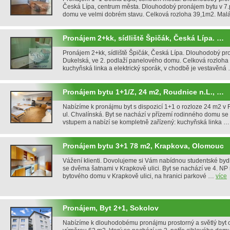
Česká Lípa, centrum města. Dlouhodobý pronájem bytu v 7
domu ve velmi dobrém stavu. Celková rozloha 39,1m2. Ma
Pronájem 2+kk, sídliště Špičák, Česká Lípa. …
Pronájem 2+kk, sídliště Špičák, Česká Lípa. Dlouhodobý pro
Dukelská, ve 2. podlaží panelového domu. Celková rozloha 
kuchyňská linka a elektrický sporák, v chodbě je vestavěná
Pronájem bytu 1+1/Z, 24 m2, Roudnice n.L., …
Nabízíme k pronájmu byt s dispozicí 1+1 o rozloze 24 m2 v
ul. Chvalínská. Byt se nachází v přízemí rodinného domu s
vstupem a nabízí se kompletně zařízený: kuchyňská linka 
Pronájem bytu 3+1 78 m2, Krapkova, Olomouc
Vážení klienti. Dovolujeme si Vám nabídnou studentské bydl
se dvěma šatnami v Krapkově ulici. Byt se nachází ve 4. NP
bytového domu v Krapkově ulici, na hranici parkové …
více
Pronájem, Byt 2+1, Sokolov
Nabízíme k dlouhodobému pronájmu prostorný a světlý byt o