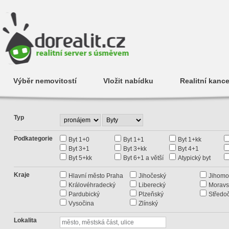
Výběr nemovitostí
Vložit nabídku
Realitní kance
Typ
Podkategorie
Byt 1+0
Byt 1+1
Byt 1+kk
Byt 3+1
Byt 3+kk
Byt 4+1
Byt 5+kk
Byt 6+1 a větší
Atypický byt
Kraje
Hlavní město Praha
Jihočeský
Jihomo
Královéhradecký
Liberecký
Moravs
Pardubický
Plzeňský
Středo
Vysočina
Zlínský
Lokalita