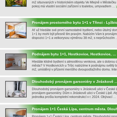
m2 situovaných v historickém objektu Ve Mlejně v Městečk
pokoj má vlastní sociální zařízení s toaletou, umyvadlem …
Pronájem prostorného bytu 1+1 v Třinci - Lyžbi
Ať už hledáte své první samostatné bydlení, nebo útulný dom
1+1 by mohl být přesně tím pravým. Nabízím Vám k pronájmu
dispozici 1+1 a velkorysou výměrou 38 m2, s neprůchozím
Podnájem bytu 1+1, Hostkovice, Hostkovice, …
Hledáte klidné bydlení s atmosférou venkova, ale s dobrou 
města? V Hostkovicích u Tršic nabízíme k podnájmu světlý b
m2, umístěný v přízemí menšího dvoupodlažního domu. Int
Dlouhodobý pronájem garsoniéry v Jiráskově 
Dlouhodobý pronájem garsoniéry v Jiráskově ulici v České
pronájem garsoniéry. Dům v Jiráskově ulici v České Lípě. At
jednotka prošla kompletní rekonstrukcí v r. 2024. Obývací …
Pronájem 1+1 Česká Lípa, centrum města. Dlo
Pronájem 1+1 Česká Lípa, centrum města. Dlouhodobý pro