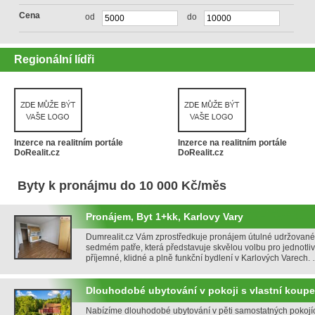
Cena
od
do
Regionální lídři
Inzerce na realitním portále
Inzerce na realitním portále
DoRealit.cz
DoRealit.cz
Byty k pronájmu do 10 000 Kč/měs
Pronájem, Byt 1+kk, Karlovy Vary
Dumrealit.cz Vám zprostředkuje pronájem útulné udržované
sedmém patře, která představuje skvělou volbu pro jednotliv
příjemné, klidné a plně funkční bydlení v Karlových Varech.
Dlouhodobé ubytování v pokoji s vlastní koup
Nabízíme dlouhodobé ubytování v pěti samostatných pokojíc