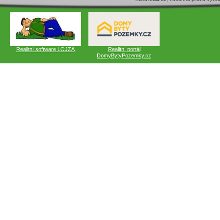
Realitní software LOJZA
Realitní portál
DomyBytyPozemky.cz