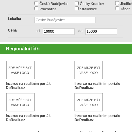
České Budějovice
Český Krumlov
Jindři
Prachatice
Strakonice
Tábor
Lokalita
Cena
od
do
Regionální lídři
Inzerce na realitním portále
Inzerce na realitním portále
DoRealit.cz
DoRealit.cz
Inzerce na realitním portále
Inzerce na realitním portále
DoRealit.cz
DoRealit.cz