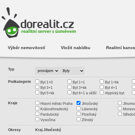
Výběr nemovitostí
Vložit nabídku
Realitní kance
Typ
Podkategorie
Byt 1+0
Byt 1+1
Byt 1+kk
Byt 3+1
Byt 3+kk
Byt 4+1
Byt 5+kk
Byt 6+1 a větší
Atypický byt
Kraje
Hlavní město Praha
Jihočeský
Jihomo
Královéhradecký
Liberecký
Moravs
Pardubický
Plzeňský
Středo
Vysočina
Zlínský
Okresy
Kraj Jihočeský