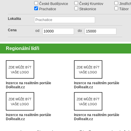
České Budějovice
Český Krumlov
Jindři
Prachatice
Strakonice
Tábor
Lokalita
Cena
od
do
Regionální lídři
Inzerce na realitním portále
Inzerce na realitním portále
DoRealit.cz
DoRealit.cz
Inzerce na realitním portále
Inzerce na realitním portále
DoRealit.cz
DoRealit.cz