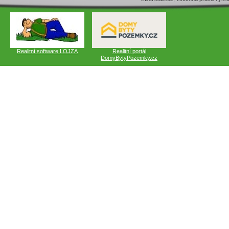
Realitní software LOJZA
Realitní portál
DomyBytyPozemky.cz