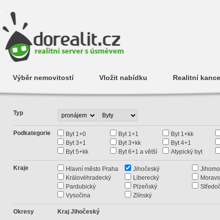
Výběr nemovitostí
Vložit nabídku
Realitní kance
Typ
Podkategorie
Byt 1+0
Byt 1+1
Byt 1+kk
Byt 3+1
Byt 3+kk
Byt 4+1
Byt 5+kk
Byt 6+1 a větší
Atypický byt
Kraje
Hlavní město Praha
Jihočeský
Jihomo
Královéhradecký
Liberecký
Moravs
Pardubický
Plzeňský
Středo
Vysočina
Zlínský
Okresy
Kraj Jihočeský