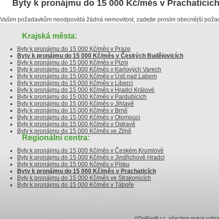
Byty k pronájmu do 15 000 Kč/měs v Prachaticíc
Vašim požadavkům neodpovídá žádná nemovitost, zadejte prosím obecnější poža
Krajská města:
Byty k pronájmu do 15 000 Kč/měs v Praze
Byty k pronájmu do 15 000 Kč/měs v Českých Budějovicích
Byty k pronájmu do 15 000 Kč/měs v Plzni
Byty k pronájmu do 15 000 Kč/měs v Karlových Varech
Byty k pronájmu do 15 000 Kč/měs v Ústí nad Labem
Byty k pronájmu do 15 000 Kč/měs v Liberci
Byty k pronájmu do 15 000 Kč/měs v Hradci Králové
Byty k pronájmu do 15 000 Kč/měs v Pardubicích
Byty k pronájmu do 15 000 Kč/měs v Jihlavě
Byty k pronájmu do 15 000 Kč/měs v Brně
Byty k pronájmu do 15 000 Kč/měs v Olomouci
Byty k pronájmu do 15 000 Kč/měs v Ostravě
Byty k pronájmu do 15 000 Kč/měs ve Zlíně
Regionální centra:
Byty k pronájmu do 15 000 Kč/měs v Českém Krumlově
Byty k pronájmu do 15 000 Kč/měs v Jindřichově Hradci
Byty k pronájmu do 15 000 Kč/měs v Písku
Byty k pronájmu do 15 000 Kč/měs v Prachaticích
Byty k pronájmu do 15 000 Kč/měs ve Strakonicích
Byty k pronájmu do 15 000 Kč/měs v Táboře
©DoRealit.cz, všechna práva v