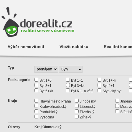
Výběr nemovitostí
Vložit nabídku
Realitní kance
Typ
Podkategorie
Byt 1+0
Byt 1+1
Byt 1+kk
Byt 3+1
Byt 3+kk
Byt 4+1
Byt 5+kk
Byt 6+1 a větší
Atypický byt
Kraje
Hlavní město Praha
Jihočeský
Jihomo
Královéhradecký
Liberecký
Moravs
Pardubický
Plzeňský
Středo
Vysočina
Zlínský
Okresy
Kraj Olomoucký