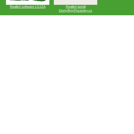
Realitní software LOJZA
Realitní portál
DomyBytyPozemky.cz