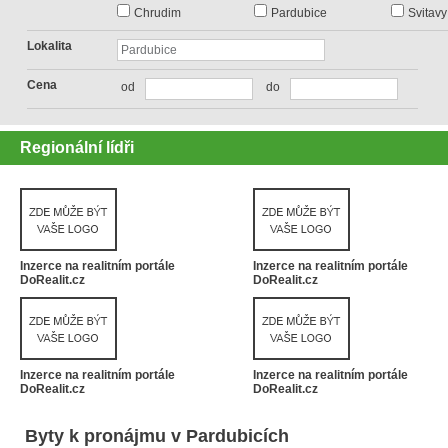
Chrudim
Pardubice
Svitavy
Lokalita
Cena
od
do
Regionální lídři
Inzerce na realitním portále
Inzerce na realitním portále
DoRealit.cz
DoRealit.cz
Inzerce na realitním portále
Inzerce na realitním portále
DoRealit.cz
DoRealit.cz
Byty k pronájmu v Pardubicích