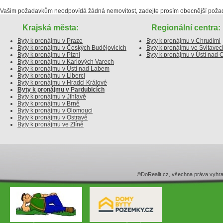
Vašim požadavkům neodpovídá žádná nemovitost, zadejte prosím obecnější poža
Krajská města:
Regionální centra:
Byty k pronájmu v Praze
Byty k pronájmu v Chrudimi
Byty k pronájmu v Českých Budějovicích
Byty k pronájmu ve Svitavec
Byty k pronájmu v Plzni
Byty k pronájmu v Ústí nad Or
Byty k pronájmu v Karlových Varech
Byty k pronájmu v Ústí nad Labem
Byty k pronájmu v Liberci
Byty k pronájmu v Hradci Králové
Byty k pronájmu v Pardubicích
Byty k pronájmu v Jihlavě
Byty k pronájmu v Brně
Byty k pronájmu v Olomouci
Byty k pronájmu v Ostravě
Byty k pronájmu ve Zlíně
©DoRealit.cz, všechna práva v