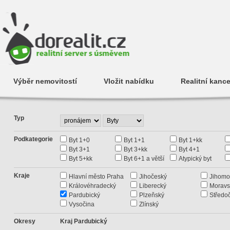
Výběr nemovitostí
Vložit nabídku
Realitní kance
Typ
Podkategorie
Byt 1+0
Byt 1+1
Byt 1+kk
Byt 3+1
Byt 3+kk
Byt 4+1
Byt 5+kk
Byt 6+1 a větší
Atypický byt
Kraje
Hlavní město Praha
Jihočeský
Jihomo
Královéhradecký
Liberecký
Moravs
Pardubický
Plzeňský
Středo
Vysočina
Zlínský
Okresy
Kraj Pardubický