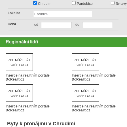
Chrudim
Pardubice
Svitavy
Lokalita
Cena
od
do
Regionální lídři
Inzerce na realitním portále
Inzerce na realitním portále
DoRealit.cz
DoRealit.cz
Inzerce na realitním portále
Inzerce na realitním portále
DoRealit.cz
DoRealit.cz
Byty k pronájmu v Chrudimi