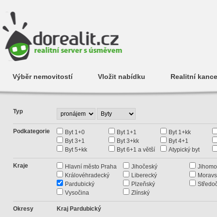
Výběr nemovitostí
Vložit nabídku
Realitní kance
Typ
Podkategorie
Byt 1+0
Byt 1+1
Byt 1+kk
Byt 3+1
Byt 3+kk
Byt 4+1
Byt 5+kk
Byt 6+1 a větší
Atypický byt
Kraje
Hlavní město Praha
Jihočeský
Jihomo
Královéhradecký
Liberecký
Moravs
Pardubický
Plzeňský
Středo
Vysočina
Zlínský
Okresy
Kraj Pardubický