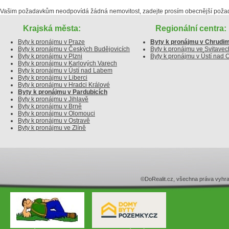
Vašim požadavkům neodpovídá žádná nemovitost, zadejte prosím obecnější poža
Krajská města:
Regionální centra:
Byty k pronájmu v Praze
Byty k pronájmu v Chrudim
Byty k pronájmu v Českých Budějovicích
Byty k pronájmu ve Svitavec
Byty k pronájmu v Plzni
Byty k pronájmu v Ústí nad Or
Byty k pronájmu v Karlových Varech
Byty k pronájmu v Ústí nad Labem
Byty k pronájmu v Liberci
Byty k pronájmu v Hradci Králové
Byty k pronájmu v Pardubicích
Byty k pronájmu v Jihlavě
Byty k pronájmu v Brně
Byty k pronájmu v Olomouci
Byty k pronájmu v Ostravě
Byty k pronájmu ve Zlíně
©DoRealit.cz, všechna práva v