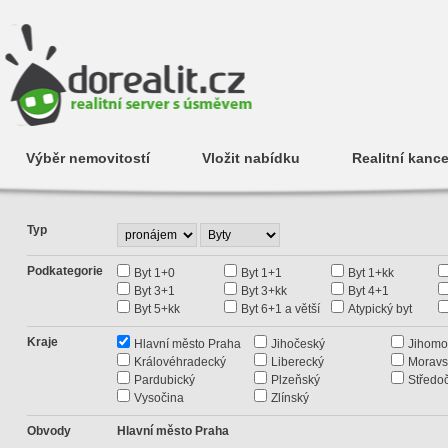
Výběr nemovitostí
Vložit nabídku
Realitní kance
Typ
Podkategorie
Byt 1+0
Byt 1+1
Byt 1+kk
Byt 3+1
Byt 3+kk
Byt 4+1
Byt 5+kk
Byt 6+1 a větší
Atypický byt
Kraje
Hlavní město Praha
Jihočeský
Jihomo
Královéhradecký
Liberecký
Moravs
Pardubický
Plzeňský
Středo
Vysočina
Zlínský
Obvody
Hlavní město Praha