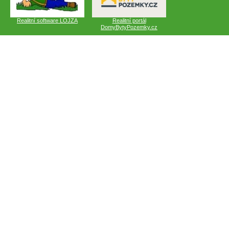
Realitní software LOJZA
Realitní portál
DomyBytyPozemky.cz