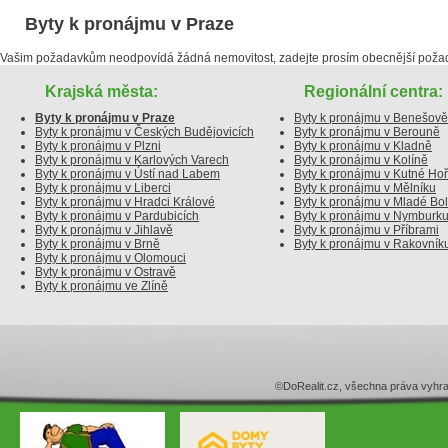
Byty k pronájmu v Praze
Vašim požadavkům neodpovídá žádná nemovitost, zadejte prosím obecnější poža
Krajská města:
Regionální centra:
Byty k pronájmu v Praze
Byty k pronájmu v Benešově
Byty k pronájmu v Českých Budějovicích
Byty k pronájmu v Berouně
Byty k pronájmu v Plzni
Byty k pronájmu v Kladně
Byty k pronájmu v Karlových Varech
Byty k pronájmu v Kolíně
Byty k pronájmu v Ústí nad Labem
Byty k pronájmu v Kutné Ho
Byty k pronájmu v Liberci
Byty k pronájmu v Mělníku
Byty k pronájmu v Hradci Králové
Byty k pronájmu v Mladé Bol
Byty k pronájmu v Pardubicích
Byty k pronájmu v Nymburk
Byty k pronájmu v Jihlavě
Byty k pronájmu v Příbrami
Byty k pronájmu v Brně
Byty k pronájmu v Rakovník
Byty k pronájmu v Olomouci
Byty k pronájmu v Ostravě
Byty k pronájmu ve Zlíně
©DoRealit.cz, všechna práva v