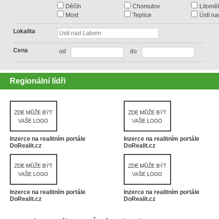
Děčín
Chomutov
Litoměř
Most
Teplice
Ústí n
Lokalita
Cena
od
do
Regionální lídři
Inzerce na realitním portále
Inzerce na realitním portále
DoRealit.cz
DoRealit.cz
Inzerce na realitním portále
Inzerce na realitním portále
DoRealit.cz
DoRealit.cz