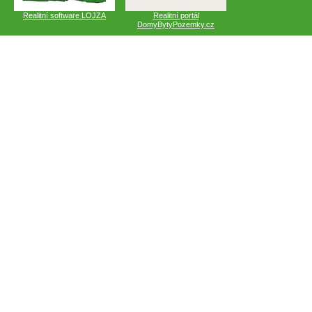
Realitní software LOJZA
Realitní portál
DomyBytyPozemky.cz