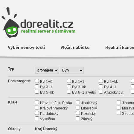
Výběr nemovitostí
Vložit nabídku
Realitní kance
Typ
Podkategorie
Byt 1+0
Byt 1+1
Byt 1+kk
Byt 3+1
Byt 3+kk
Byt 4+1
Byt 5+kk
Byt 6+1 a větší
Atypický byt
Kraje
Hlavní město Praha
Jihočeský
Jihomo
Královéhradecký
Liberecký
Moravs
Pardubický
Plzeňský
Středo
Vysočina
Zlínský
Okresy
Kraj Ústecký