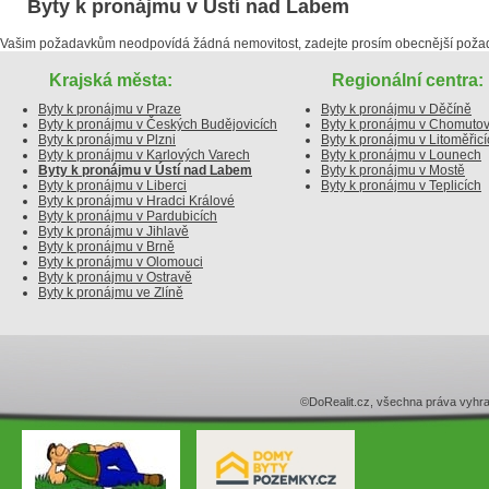
Byty k pronájmu v Ústí nad Labem
Vašim požadavkům neodpovídá žádná nemovitost, zadejte prosím obecnější poža
Krajská města:
Regionální centra:
Byty k pronájmu v Praze
Byty k pronájmu v Děčíně
Byty k pronájmu v Českých Budějovicích
Byty k pronájmu v Chomuto
Byty k pronájmu v Plzni
Byty k pronájmu v Litoměřicí
Byty k pronájmu v Karlových Varech
Byty k pronájmu v Lounech
Byty k pronájmu v Ústí nad Labem
Byty k pronájmu v Mostě
Byty k pronájmu v Liberci
Byty k pronájmu v Teplicích
Byty k pronájmu v Hradci Králové
Byty k pronájmu v Pardubicích
Byty k pronájmu v Jihlavě
Byty k pronájmu v Brně
Byty k pronájmu v Olomouci
Byty k pronájmu v Ostravě
Byty k pronájmu ve Zlíně
©DoRealit.cz, všechna práva v