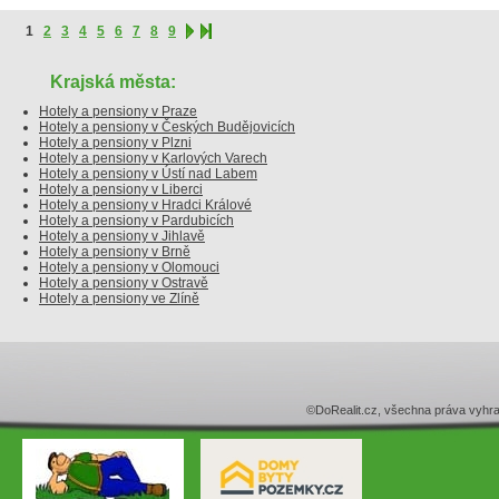
1
2
3
4
5
6
7
8
9
Krajská města:
Hotely a pensiony v Praze
Hotely a pensiony v Českých Budějovicích
Hotely a pensiony v Plzni
Hotely a pensiony v Karlových Varech
Hotely a pensiony v Ústí nad Labem
Hotely a pensiony v Liberci
Hotely a pensiony v Hradci Králové
Hotely a pensiony v Pardubicích
Hotely a pensiony v Jihlavě
Hotely a pensiony v Brně
Hotely a pensiony v Olomouci
Hotely a pensiony v Ostravě
Hotely a pensiony ve Zlíně
©DoRealit.cz, všechna práva v