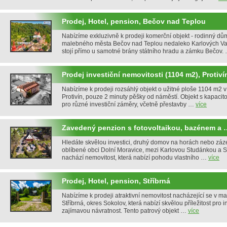
Prodej, Hotel, pension, Bečov nad Teplou
Nabízíme exkluzivně k prodeji komerční objekt - rodinný dů
malebného města Bečov nad Teplou nedaleko Karlových Var
stojí přímo u samotné brány státního hradu a zámku Bečov.
Prodej investiční nemovitosti (1104 m2), Protiví
Nabízíme k prodeji rozsáhlý objekt o užitné ploše 1104 m2 
Protivín, pouze 2 minuty pěšky od náměstí. Objekt s kapacito
pro různé investiční záměry, včetně přestavby …
více
Zavedený penzion s fotovoltaikou, bazénem a 
Hledáte skvělou investici, druhý domov na horách nebo záz
oblíbené obci Dolní Moravice, mezi Karlovou Studánkou a S
nachází nemovitost, která nabízí pohodu vlastního …
více
Prodej, Hotel, pension, Stříbrná
Nabízíme k prodeji atraktivní nemovitost nacházející se v m
Stříbrná, okres Sokolov, která nabízí skvělou příležitost pro i
zajímavou návratnost. Tento patrový objekt …
více