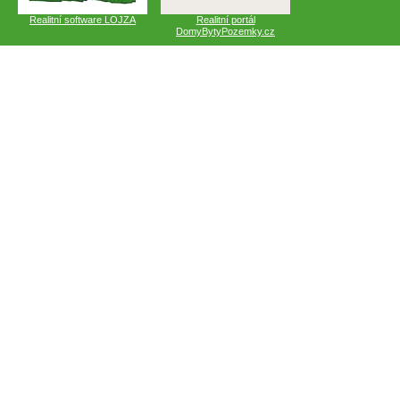
Realitní software LOJZA
Realitní portál
DomyBytyPozemky.cz