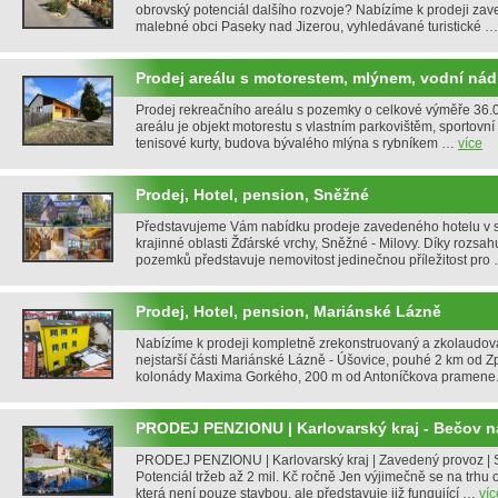
obrovský potenciál dalšího rozvoje? Nabízíme k prodeji za
malebné obci Paseky nad Jizerou, vyhledávané turistické 
Prodej areálu s motorestem, mlýnem, vodní nád
Prodej rekreačního areálu s pozemky o celkové výměře 36.
areálu je objekt motorestu s vlastním parkovištěm, sportovní 
tenisové kurty, budova bývalého mlýna s rybníkem …
více
Prodej, Hotel, pension, Sněžné
Představujeme Vám nabídku prodeje zavedeného hotelu v s
krajinné oblasti Žďárské vrchy, Sněžné - Milovy. Díky rozsah
pozemků představuje nemovitost jedinečnou příležitost pro
Prodej, Hotel, pension, Mariánské Lázně
Nabízíme k prodeji kompletně zrekonstruovaný a zkolaudova
nejstarší části Mariánské Lázně - Úšovice, pouhé 2 km od Zp
kolonády Maxima Gorkého, 200 m od Antoníčkova pramen
PRODEJ PENZIONU | Karlovarský kraj - Bečov n
PRODEJ PENZIONU | Karlovarský kraj | Zavedený provoz | St
Potenciál tržeb až 2 mil. Kč ročně Jen výjimečně se na trhu 
která není pouze stavbou, ale představuje již fungující …
víc