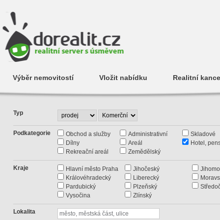
Výběr nemovitostí
Vložit nabídku
Realitní kance
Typ
Podkategorie
Obchod a služby
Administrativní
Skladové
Dílny
Areál
Hotel, pen
Rekreační areál
Zemědělský
Kraje
Hlavní město Praha
Jihočeský
Jihomo
Královéhradecký
Liberecký
Moravs
Pardubický
Plzeňský
Středo
Vysočina
Zlínský
Lokalita