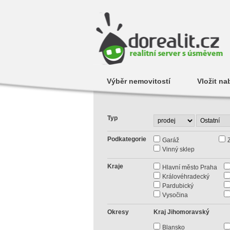
Výběr nemovitostí
Vložit na
Typ
Podkategorie
Garáž
Vinný sklep
Kraje
Hlavní město Praha
Královéhradecký
Pardubický
Vysočina
Okresy
Kraj Jihomoravský
Blansko