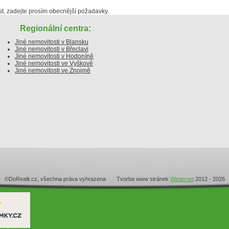
, zadejte prosím obecnější požadavky.
Regionální centra:
Jiné nemovitosti v Blansku
Jiné nemovitosti v Břeclavi
Jiné nemovitosti v Hodoníně
Jiné nemovitosti ve Vyškově
Jiné nemovitosti ve Znojmě
©DoRealit.cz, všechna práva vyhrazena Tvorba www stránek
Winternet
2012 - 2026