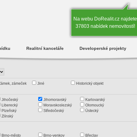
Na webu DoRealit.cz najdete
37803 nabídek nemovitostí!
bídku
Realitní kanceláře
Developerské projekty
Zámek, zámeček
Jiné
Historický objekt
Jihočeský
Jihomoravský
Karlovarský
Liberecký
Moravskoslezský
Olomoucký
Plzeňský
Středočeský
Ústecký
Zlínský
Brno-město
Brno-venkov
Břeclav