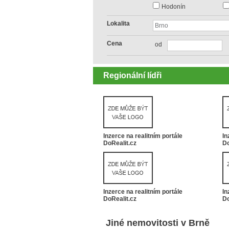
Hodonín
Lokalita
Cena
od
Regionální lídři
Inzerce na realitním portále
In
DoRealit.cz
Do
Inzerce na realitním portále
In
DoRealit.cz
Do
Jiné nemovitosti v Brně