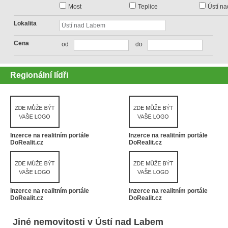
Most
Teplice
Ústí n
Lokalita
Cena
od
do
Regionální lídři
Inzerce na realitním portále
Inzerce na realitním portále
DoRealit.cz
DoRealit.cz
Inzerce na realitním portále
Inzerce na realitním portále
DoRealit.cz
DoRealit.cz
Jiné nemovitosti v Ústí nad Labem