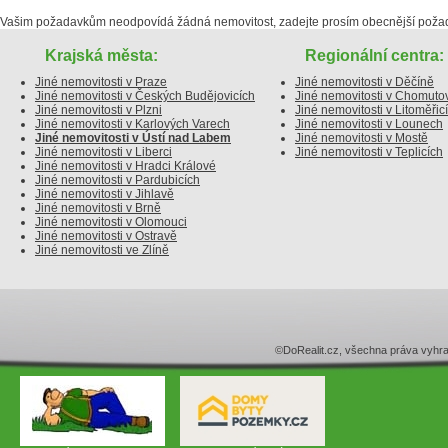
Vašim požadavkům neodpovídá žádná nemovitost, zadejte prosím obecnější poža
Krajská města:
Regionální centra:
Jiné nemovitosti v Praze
Jiné nemovitosti v Děčíně
Jiné nemovitosti v Českých Budějovicích
Jiné nemovitosti v Chomuto
Jiné nemovitosti v Plzni
Jiné nemovitosti v Litoměřic
Jiné nemovitosti v Karlových Varech
Jiné nemovitosti v Lounech
Jiné nemovitosti v Ústí nad Labem
Jiné nemovitosti v Mostě
Jiné nemovitosti v Liberci
Jiné nemovitosti v Teplicích
Jiné nemovitosti v Hradci Králové
Jiné nemovitosti v Pardubicích
Jiné nemovitosti v Jihlavě
Jiné nemovitosti v Brně
Jiné nemovitosti v Olomouci
Jiné nemovitosti v Ostravě
Jiné nemovitosti ve Zlíně
©DoRealit.cz, všechna práva v