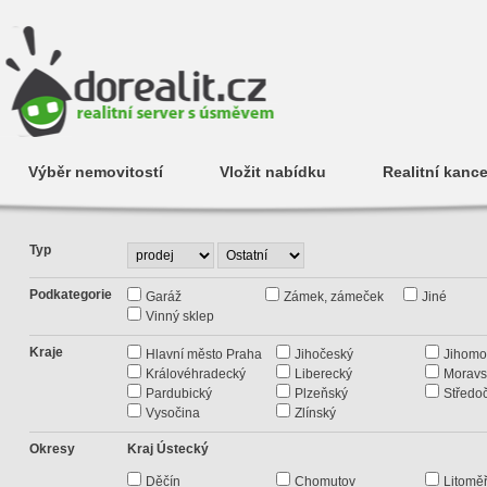
Výběr nemovitostí
Vložit nabídku
Realitní kance
Typ
Podkategorie
Garáž
Zámek, zámeček
Jiné
Vinný sklep
Kraje
Hlavní město Praha
Jihočeský
Jihomo
Královéhradecký
Liberecký
Moravs
Pardubický
Plzeňský
Středo
Vysočina
Zlínský
Okresy
Kraj Ústecký
Děčín
Chomutov
Litoměř