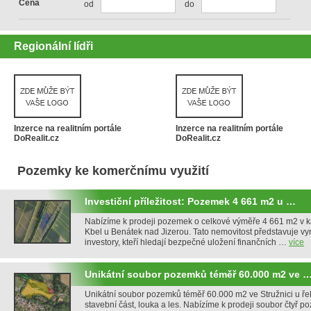
Cena
od
do
Regionální lídři
Inzerce na realitním portále
Inzerce na realitním portále
DoRealit.cz
DoRealit.cz
Pozemky ke komerčnímu využití
Investiční příležitost: Pozemek 4 661 m2 u …
Nabízíme k prodeji pozemek o celkové výměře 4 661 m2 v k
Kbel u Benátek nad Jizerou. Tato nemovitost představuje vynik
investory, kteří hledají bezpečné uložení finančních …
více
Unikátní soubor pozemků téměř 60.000 m2 ve 
Unikátní soubor pozemků téměř 60.000 m2 ve Stružnici u ře
stavební část, louka a les. Nabízíme k prodeji soubor čtyř 