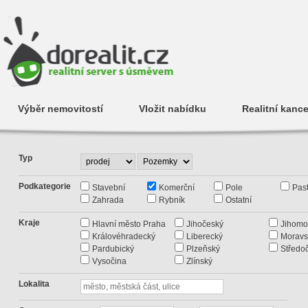
Výběr nemovitostí
Vložit nabídku
Realitní kance
Typ
Podkategorie
Stavební
Komerční
Pole
Past
Zahrada
Rybník
Ostatní
Kraje
Hlavní město Praha
Jihočeský
Jihomo
Královéhradecký
Liberecký
Moravs
Pardubický
Plzeňský
Středo
Vysočina
Zlínský
Lokalita