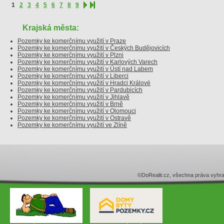
1
2
3
4
5
6
7
8
9
Krajská města:
Pozemky ke komerčnímu využití v Praze
Pozemky ke komerčnímu využití v Českých Budějovicích
Pozemky ke komerčnímu využití v Plzni
Pozemky ke komerčnímu využití v Karlových Varech
Pozemky ke komerčnímu využití v Ústí nad Labem
Pozemky ke komerčnímu využití v Liberci
Pozemky ke komerčnímu využití v Hradci Králové
Pozemky ke komerčnímu využití v Pardubicích
Pozemky ke komerčnímu využití v Jihlavě
Pozemky ke komerčnímu využití v Brně
Pozemky ke komerčnímu využití v Olomouci
Pozemky ke komerčnímu využití v Ostravě
Pozemky ke komerčnímu využití ve Zlíně
©DoRealit.cz, všechna práva v