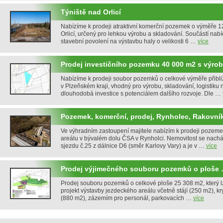
Týniště nad Orlicí
Nabízíme k prodeji atraktivní komerční pozemek o výměře 12
Orlicí, určený pro lehkou výrobu a skladování. Součástí nabí
stavební povolení na výstavbu haly o velikosti 6 …
více
Prodej investičního pozemku 40 000 m2 s výro
Nabízíme k prodeji soubor pozemků o celkové výměře přibli
v Plzeňském kraji, vhodný pro výrobu, skladování, logistiku
dlouhodobá investice s potenciálem dalšího rozvoje. Dle …
Pozemek, komerční, prodej, Rynholec, Rakovní
Ve výhradním zastoupení majitele nabízím k prodeji pozem
areálu v bývalém dolu ČSA v Rynholci. Nemovitost se nachá
sjezdu č.25 z dálnice D6 (směr Karlovy Vary) a je v …
více
Prodej výjimečného souboru pozemků o ploše
Prodej souboru pozemků o celkové ploše 25 308 m2, který lz
projekt výstavby jezdeckého areálu včetně stájí (250 m2), kr
(880 m2), zázemím pro personál, parkovacích …
více