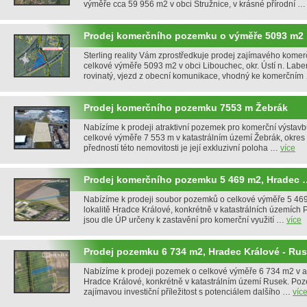
výměře cca 59 956 m2 v obci Stružnice, v krásné přírodní 
Prodej komerčního pozemku o výměře 5093 m2
Sterling reality Vám zprostředkuje prodej zajímavého kome
celkové výměře 5093 m2 v obci Libouchec, okr. Ústí n. Lab
rovinatý, vjezd z obecní komunikace, vhodný ke komerční
Prodej komerčního pozemku 7553 m Žebrák
Nabízíme k prodeji atraktivní pozemek pro komerční výstavbu
celkové výměře 7 553 m v katastrálním území Žebrák, okres
předností této nemovitosti je její exkluzivní poloha …
více
Prodej komerčního pozemku 5 469 m2, Hradec 
Nabízíme k prodeji soubor pozemků o celkové výměře 5 469 
lokalitě Hradce Králové, konkrétně v katastrálních územích 
jsou dle ÚP určeny k zastavění pro komerční využití …
více
Prodej pozemku 6 734 m2, Hradec Králové - Ru
Nabízíme k prodeji pozemek o celkové výměře 6 734 m2 v atr
Hradce Králové, konkrétně v katastrálním území Rusek. Poz
zajímavou investiční příležitost s potenciálem dalšího …
víc