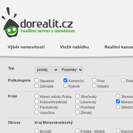
Výběr nemovitostí
Vložit nabídku
Realitní kance
Typ
Podkategorie
Stavební
Komerční
Pole
Past
Zahrada
Rybník
Ostatní
Kraje
Hlavní město Praha
Jihočeský
Jihomo
Královéhradecký
Liberecký
Moravs
Pardubický
Plzeňský
Středo
Vysočina
Zlínský
Okresy
Kraj Moravskoslezský
Bruntál
Frýdek - Místek
Karvin