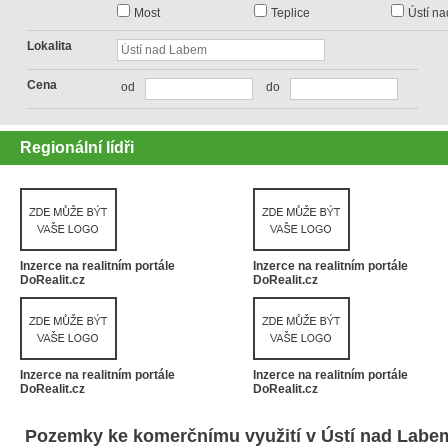
Most
Teplice
Ústí n
Lokalita
Cena
od
do
Regionální lídři
Inzerce na realitním portále
Inzerce na realitním portále
DoRealit.cz
DoRealit.cz
Inzerce na realitním portále
Inzerce na realitním portále
DoRealit.cz
DoRealit.cz
Pozemky ke komerčnímu využití v Ústí nad Labe