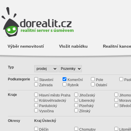
Výběr nemovitostí
Vložit nabídku
Realitní kance
Typ
Podkategorie
Stavební
Komerční
Pole
Past
Zahrada
Rybník
Ostatní
Kraje
Hlavní město Praha
Jihočeský
Jihomo
Královéhradecký
Liberecký
Moravs
Pardubický
Plzeňský
Středo
Vysočina
Zlínský
Okresy
Kraj Ústecký
Děčín
Chomutov
Litoměř