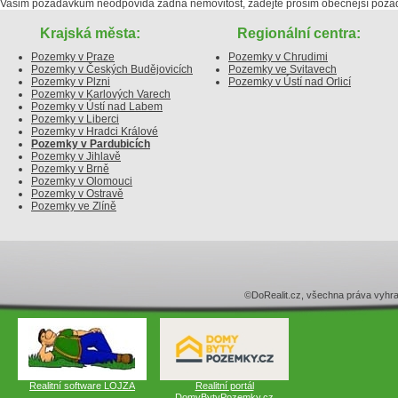
Vašim požadavkům neodpovídá žádná nemovitost, zadejte prosím obecnější poža
Krajská města:
Regionální centra:
Pozemky v Praze
Pozemky v Chrudimi
Pozemky v Českých Budějovicích
Pozemky ve Svitavech
Pozemky v Plzni
Pozemky v Ústí nad Orlicí
Pozemky v Karlových Varech
Pozemky v Ústí nad Labem
Pozemky v Liberci
Pozemky v Hradci Králové
Pozemky v Pardubicích
Pozemky v Jihlavě
Pozemky v Brně
Pozemky v Olomouci
Pozemky v Ostravě
Pozemky ve Zlíně
©DoRealit.cz, všechna práva v
Realitní software LOJZA
Realitní portál
DomyBytyPozemky.cz