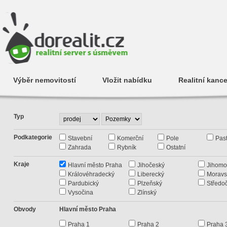
Výběr nemovitostí
Vložit nabídku
Realitní kance
Typ
Podkategorie
Stavební
Komerční
Pole
Past
Zahrada
Rybník
Ostatní
Kraje
Hlavní město Praha
Jihočeský
Jihomo
Královéhradecký
Liberecký
Moravs
Pardubický
Plzeňský
Středo
Vysočina
Zlínský
Obvody
Hlavní město Praha
Praha 1
Praha 2
Praha 