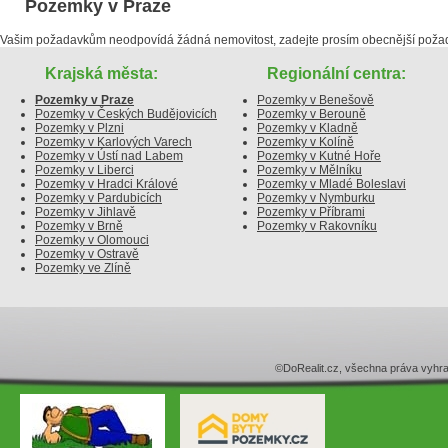
Pozemky v Praze
Vašim požadavkům neodpovídá žádná nemovitost, zadejte prosím obecnější poža
Krajská města:
Regionální centra:
Pozemky v Praze
Pozemky v Benešově
Pozemky v Českých Budějovicích
Pozemky v Berouně
Pozemky v Plzni
Pozemky v Kladně
Pozemky v Karlových Varech
Pozemky v Kolíně
Pozemky v Ústí nad Labem
Pozemky v Kutné Hoře
Pozemky v Liberci
Pozemky v Mělníku
Pozemky v Hradci Králové
Pozemky v Mladé Boleslavi
Pozemky v Pardubicích
Pozemky v Nymburku
Pozemky v Jihlavě
Pozemky v Příbrami
Pozemky v Brně
Pozemky v Rakovníku
Pozemky v Olomouci
Pozemky v Ostravě
Pozemky ve Zlíně
©DoRealit.cz, všechna práva v