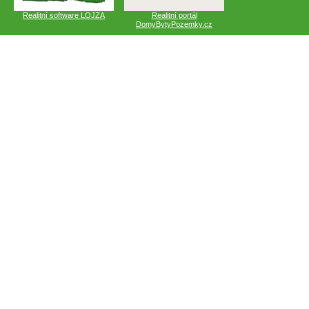
Realitní software LOJZA
Realitní portál
DomyBytyPozemky.cz