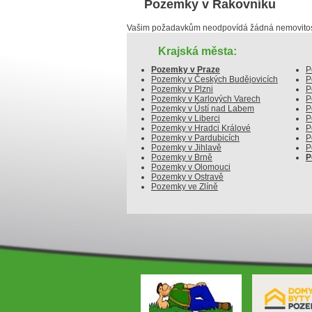
Pozemky v Rakovníku
Vašim požadavkům neodpovídá žádná nemovitost
Krajská města:
Pozemky v Praze
P
Pozemky v Českých Budějovicích
P
Pozemky v Plzni
P
Pozemky v Karlových Varech
P
Pozemky v Ústí nad Labem
P
Pozemky v Liberci
P
Pozemky v Hradci Králové
P
Pozemky v Pardubicích
P
Pozemky v Jihlavě
P
Pozemky v Brně
P
Pozemky v Olomouci
Pozemky v Ostravě
Pozemky ve Zlíně