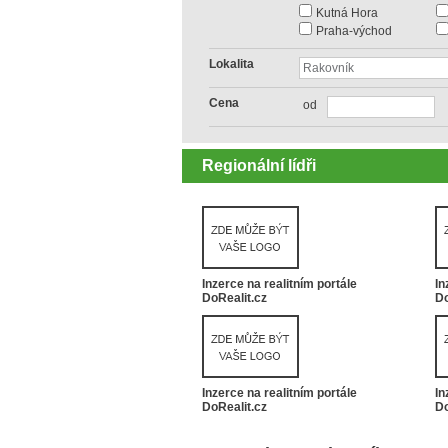
Kutná Hora
Praha-východ
Lokalita
Cena
od
Regionální lídři
Inzerce na realitním portále
In
DoRealit.cz
Do
Inzerce na realitním portále
In
DoRealit.cz
Do