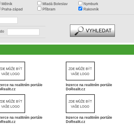
Mělník
Mladá Boleslav
Nymburk
Praha-západ
Příbram
Rakovník
do
zerce na realitním portále
Inzerce na realitním portále
Realit.cz
DoRealit.cz
zerce na realitním portále
Inzerce na realitním portále
Realit.cz
DoRealit.cz