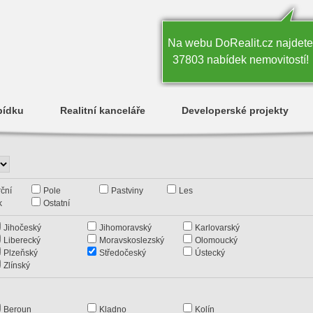
Na webu DoRealit.cz najdete
37803 nabídek nemovitostí!
bídku
Realitní kanceláře
Developerské projekty
ční
Pole
Pastviny
Les
k
Ostatní
Jihočeský
Jihomoravský
Karlovarský
Liberecký
Moravskoslezský
Olomoucký
Plzeňský
Středočeský
Ústecký
Zlínský
Beroun
Kladno
Kolín