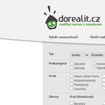
Výběr nemovitostí
Vložit na
Typ
Podkategorie
Stavební
Komer
Zahrada
Rybní
Kraje
Hlavní město Praha
Královéhradecký
Pardubický
Vysočina
Okresy
Kraj Středočeský
Benešov