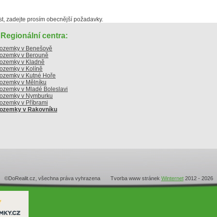
, zadejte prosím obecnější požadavky.
Regionální centra:
ozemky v Benešově
ozemky v Berouně
ozemky v Kladně
ozemky v Kolíně
ozemky v Kutné Hoře
ozemky v Mělníku
ozemky v Mladé Boleslavi
ozemky v Nymburku
ozemky v Příbrami
ozemky v Rakovníku
©DoRealit.cz, všechna práva vyhrazena Tvorba www stránek
Winternet
2012 - 2026