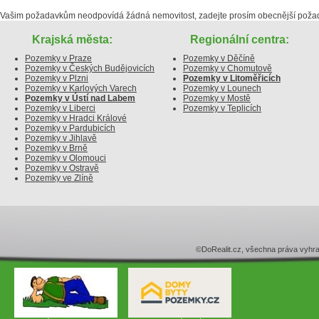
Vašim požadavkům neodpovídá žádná nemovitost, zadejte prosím obecnější poža
Krajská města:
Regionální centra:
Pozemky v Praze
Pozemky v Děčíně
Pozemky v Českých Budějovicích
Pozemky v Chomutově
Pozemky v Plzni
Pozemky v Litoměřicích
Pozemky v Karlových Varech
Pozemky v Lounech
Pozemky v Ústí nad Labem
Pozemky v Mostě
Pozemky v Liberci
Pozemky v Teplicích
Pozemky v Hradci Králové
Pozemky v Pardubicích
Pozemky v Jihlavě
Pozemky v Brně
Pozemky v Olomouci
Pozemky v Ostravě
Pozemky ve Zlíně
©DoRealit.cz, všechna práva v