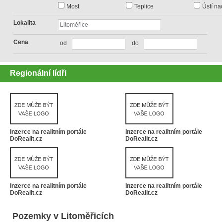
Most
Teplice
Ústí n
Lokalita
Cena
od
do
Regionální lídři
Inzerce na realitním portále
Inzerce na realitním portále
DoRealit.cz
DoRealit.cz
Inzerce na realitním portále
Inzerce na realitním portále
DoRealit.cz
DoRealit.cz
Pozemky v Litoměřicích