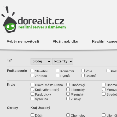
Výběr nemovitostí
Vložit nabídku
Realitní kance
Typ
Podkategorie
Stavební
Komerční
Pole
Past
Zahrada
Rybník
Ostatní
Kraje
Hlavní město Praha
Jihočeský
Jihomo
Královéhradecký
Liberecký
Moravs
Pardubický
Plzeňský
Středo
Vysočina
Zlínský
Okresy
Kraj Ústecký
Děčín
Chomutov
Litoměř