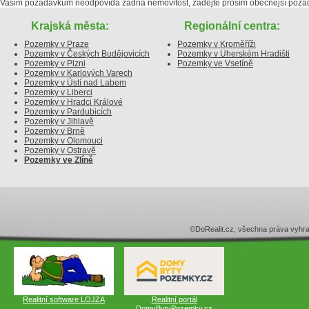
Vašim požadavkům neodpovídá žádná nemovitost, zadejte prosím obecnější poža
Krajská města:
Regionální centra:
Pozemky v Praze
Pozemky v Kroměříži
Pozemky v Českých Budějovicích
Pozemky v Uherském Hradišti
Pozemky v Plzni
Pozemky ve Vsetíně
Pozemky v Karlových Varech
Pozemky v Ústí nad Labem
Pozemky v Liberci
Pozemky v Hradci Králové
Pozemky v Pardubicích
Pozemky v Jihlavě
Pozemky v Brně
Pozemky v Olomouci
Pozemky v Ostravě
Pozemky ve Zlíně
©DoRealit.cz, všechna práva v
Realitní software LOJZA
Realitní portál
DomyBytyPozemky.cz