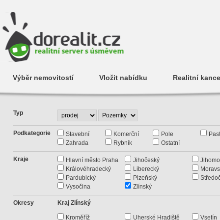
Výběr nemovitostí
Vložit nabídku
Realitní kance
Typ
Podkategorie
Stavební
Komerční
Pole
Past
Zahrada
Rybník
Ostatní
Kraje
Hlavní město Praha
Jihočeský
Jihomo
Královéhradecký
Liberecký
Moravs
Pardubický
Plzeňský
Středo
Vysočina
Zlínský
Okresy
Kraj Zlínský
Kroměříž
Uherské Hradiště
Vsetín