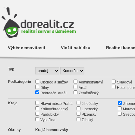
Výběr nemovitostí
Vložit nabídku
Realitní kance
Typ
Podkategorie
Obchod a služby
Administrativní
Skladové
Dílny
Areál
Hotel, pen
Rekreační areál
Zemědělský
Kraje
Hlavní město Praha
Jihočeský
Jihomo
Královéhradecký
Liberecký
Moravs
Pardubický
Plzeňský
Středo
Vysočina
Zlínský
Okresy
Kraj Jihomoravský