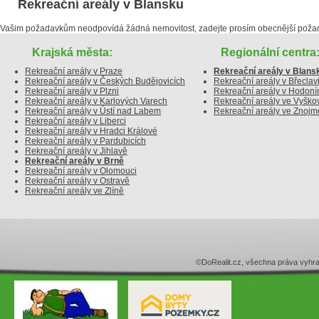
Rekreační areály v Blansku
Vašim požadavkům neodpovídá žádná nemovitost, zadejte prosím obecnější poža
Krajská města:
Regionální centra
Rekreační areály v Praze
Rekreační areály v Blans
Rekreační areály v Českých Budějovicích
Rekreační areály v Břeclav
Rekreační areály v Plzni
Rekreační areály v Hodoní
Rekreační areály v Karlových Varech
Rekreační areály ve Vyško
Rekreační areály v Ústí nad Labem
Rekreační areály ve Znojm
Rekreační areály v Liberci
Rekreační areály v Hradci Králové
Rekreační areály v Pardubicích
Rekreační areály v Jihlavě
Rekreační areály v Brně
Rekreační areály v Olomouci
Rekreační areály v Ostravě
Rekreační areály ve Zlíně
©DoRealit.cz, všechna práva v