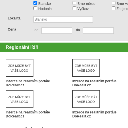
Blansko
Brno-město
Brno-v
Hodonín
Vyškov
Znojm
Lokalita
Cena
od
do
Regionální lídři
Inzerce na realitním portále
Inzerce na realitním portále
DoRealit.cz
DoRealit.cz
Inzerce na realitním portále
Inzerce na realitním portále
DoRealit.cz
DoRealit.cz