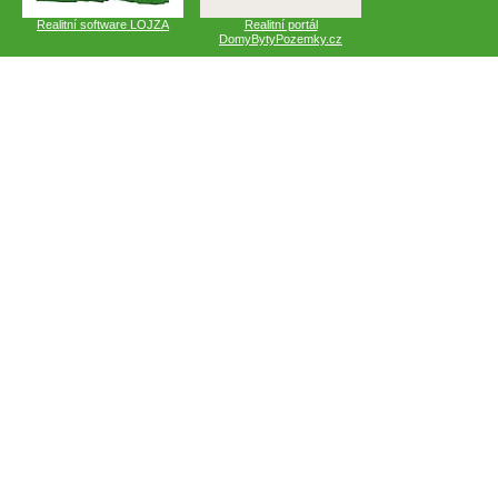
Realitní software LOJZA
Realitní portál
DomyBytyPozemky.cz