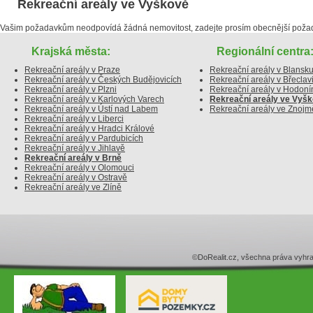
Rekreační areály ve Vyškově
Vašim požadavkům neodpovídá žádná nemovitost, zadejte prosím obecnější poža
Krajská města:
Regionální centra
Rekreační areály v Praze
Rekreační areály v Blansk
Rekreační areály v Českých Budějovicích
Rekreační areály v Břeclav
Rekreační areály v Plzni
Rekreační areály v Hodoní
Rekreační areály v Karlových Varech
Rekreační areály ve Vyš
Rekreační areály v Ústí nad Labem
Rekreační areály ve Znojm
Rekreační areály v Liberci
Rekreační areály v Hradci Králové
Rekreační areály v Pardubicích
Rekreační areály v Jihlavě
Rekreační areály v Brně
Rekreační areály v Olomouci
Rekreační areály v Ostravě
Rekreační areály ve Zlíně
©DoRealit.cz, všechna práva v