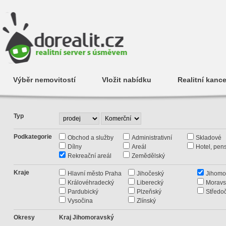
Výběr nemovitostí
Vložit nabídku
Realitní kance
Typ
Podkategorie
Obchod a služby
Administrativní
Skladové
Dílny
Areál
Hotel, pen
Rekreační areál
Zemědělský
Kraje
Hlavní město Praha
Jihočeský
Jihomo
Královéhradecký
Liberecký
Moravs
Pardubický
Plzeňský
Středo
Vysočina
Zlínský
Okresy
Kraj Jihomoravský