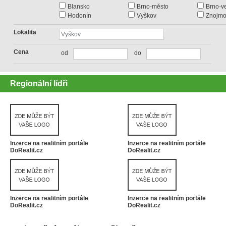
Blansko
Brno-město
Brno-v
Hodonín
Vyškov
Znojm
Lokalita
Cena
od
do
Regionální lídři
Inzerce na realitním portále
Inzerce na realitním portále
DoRealit.cz
DoRealit.cz
Inzerce na realitním portále
Inzerce na realitním portále
DoRealit.cz
DoRealit.cz