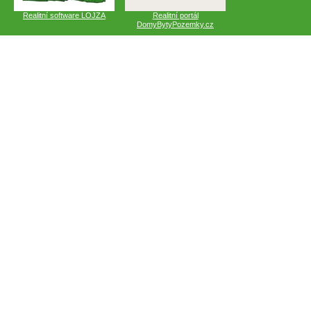
Realitní software LOJZA
Realitní portál
DomyBytyPozemky.cz